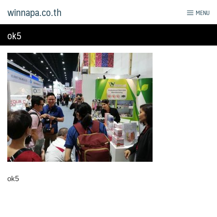
Skip
winnapa.co.th
MENU
to
content
ok5
ok5