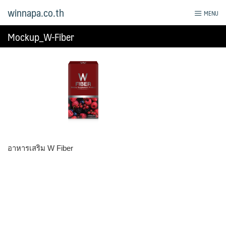
Skip
winnapa.co.th
MENU
to
content
Mockup_W-Fiber
อาหารเสริม W Fiber