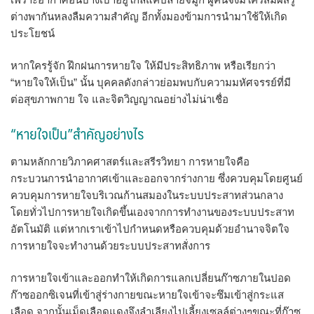
ต่างพากันหลงลืมความสำคัญ อีกทั้งมองข้ามการนำมาใช้ให้เกิด
ประโยชน์
หากใครรู้จัก ฝึกฝนการหายใจ ให้มีประสิทธิภาพ หรือเรียกว่า
“หายใจให้เป็น” นั้น บุคคลดังกล่าวย่อมพบกับความมหัศจรรย์ที่มี
ต่อสุขภาพกาย ใจ และจิตวิญญาณอย่างไม่น่าเชื่อ
“หายใจเป็น”สำคัญอย่างไร
ตามหลักกายวิภาคศาสตร์และสรีรวิทยา การหายใจคือ
กระบวนการนำอากาศเข้าและออกจากร่างกาย ซึ่งควบคุมโดยศูนย์
ควบคุมการหายใจบริเวณก้านสมองในระบบประสาทส่วนกลาง
โดยทั่วไปการหายใจเกิดขึ้นเองจากการทำงานของระบบประสาท
อัตโนมัติ แต่หากเราเข้าไปกำหนดหรือควบคุมด้วยอำนาจจิตใจ
การหายใจจะทำงานด้วยระบบประสาทสั่งการ
การหายใจเข้าและออกทำให้เกิดการแลกเปลี่ยนก๊าซภายในปอด
ก๊าซออกซิเจนที่เข้าสู่ร่างกายขณะหายใจเข้าจะซึมเข้าสู่กระแส
เลือด จากนั้นเม็ดเลือดแดงจึงลำเลียงไปเลี้ยงเซลล์ต่างๆขณะที่ก๊าซ