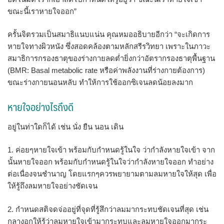
ขณะนี้เราหายใจออก”
ครั้นจิตรวมเป็นสมาธิแนบแน่น คุณหมออธิบายอีกว่า “จะเกิดการ
หายใจทางผิวหนัง ซึ่งสอดคล้องตามหลักสรีรวิทยา เพราะในภาวะ
สมาธิการกรองธาตุของร่างกายลดต่ำยิ่งกว่าอัตรากรองธาตุพื้นฐาน
(BMR: Basal metabolic rate หรือค่าพลังงานที่ร่างกายต้องการ)
ขณะร่างกายนอนหลับ ทำให้การใช้ออกซิเจนลดน้อยลงมาก
หายใจอย่างไรถึงดี
อยู่ในท่าใดก็ได้ เช่น นั่ง ยืน นอน เดิน
1. ค่อยๆหายใจเข้า พร้อมกับกำหนดรู้ในใจ ว่ากำลังหายใจเข้า จาก
นั้นหายใจออก พร้อมกับกำหนดรู้ในใจว่ากำลังหายใจออก ทำอย่าง
ต่อเนื่องจนชำนาญ โดยแรกๆควรพยายามตามลมหายใจให้สุด เพื่อ
ให้รู้ถึงลมหายใจอย่างชัดเจน
2. กำหนดสติจดจ่ออยู่ที่จุดที่รู้สึกว่าลมมากระทบชัดเจนที่สุด เช่น
กลางอกให้รู้ว่าลมหายใจเข้ามากระทบและลมหายใจออกมากระ