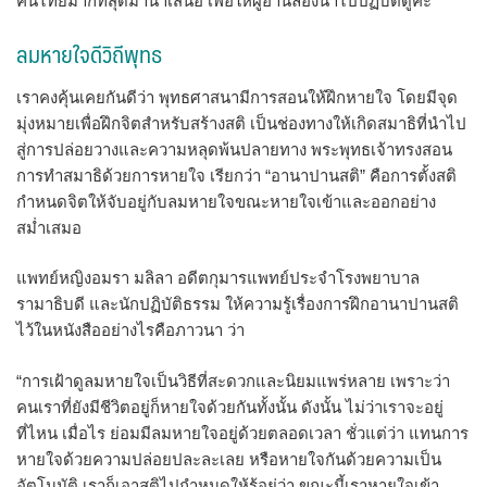
คนไทยมากที่สุดมานำเสนอ เพื่อให้ผู้อ่านลองนำไปปฏิบัติดูค่ะ
ลมหายใจดีวิถีพุทธ
เราคงคุ้นเคยกันดีว่า พุทธศาสนามีการสอนให้ฝึกหายใจ โดยมีจุด
มุ่งหมายเพื่อฝึกจิตสำหรับสร้างสติ เป็นช่องทางให้เกิดสมาธิที่นำไป
สู่การปล่อยวางและความหลุดพ้นปลายทาง พระพุทธเจ้าทรงสอน
การทำสมาธิด้วยการหายใจ เรียกว่า “อานาปานสติ” คือการตั้งสติ
กำหนดจิตให้จับอยู่กับลมหายใจขณะหายใจเข้าและออกอย่าง
สม่ำเสมอ
แพทย์หญิงอมรา มลิลา อดีตกุมารแพทย์ประจำโรงพยาบาล
รามาธิบดี และนักปฏิบัติธรรม ให้ความรู้เรื่องการฝึกอานาปานสติ
ไว้ในหนังสืออย่างไรคือภาวนา ว่า
“การเฝ้าดูลมหายใจเป็นวิธีที่สะดวกและนิยมแพร่หลาย เพราะว่า
คนเราที่ยังมีชีวิตอยู่ก็หายใจด้วยกันทั้งนั้น ดังนั้น ไม่ว่าเราจะอยู่
ที่ไหน เมื่อไร ย่อมมีลมหายใจอยู่ด้วยตลอดเวลา ชั่วแต่ว่า แทนการ
หายใจด้วยความปล่อยปละละเลย หรือหายใจกันด้วยความเป็น
อัตโนมัติ เราก็เอาสติไปกำหนดให้รู้อยู่ว่า ขณะนี้เราหายใจเข้า