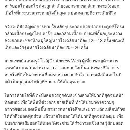
คาร์บอนไดออกไซด์จะถูกลำเลียงออกจากเซลล์เวลาหายใจออก
เมื่อไรที่กระบวนการหายใจสิ้นสุดลง ย่อมหมายถึงการเสียชีวิต
อวัยวะที่สำคัญต่อการหายใจหลักๆประกอบด้วยปอดกระดูกซี่โครง
กล้ามเนื้อกระดูกไหปลาร้า และกล้ามเนื้อกะบังลมที่กั้นอยู่ระหว่าง
ช่วงอกและช่องท้อง ผู้ใหญ่หายใจเฉลี่ยนาทีละ 12 – 18 ครั้ง ขณะที่
เด็กและวัยรุ่นหายใจเฉลี่ยนาทีละ 20 – 26 ครั้ง
นายแพทย์แอนดรูว์ ไวล์(Dr. Andrew Weil) ผู้เชี่ยวชาญด้านการ
แพทย์แบบผสมผสาน กล่าวว่า "ลมหายใจเป็นแก่นของชีวิต การ
หายใจที่ดีเป็นสะพานเชื่อมระหว่างกายกับจิต ความมีสติและไม่มี
สติ เป็นกุญแจสำคัญที่ช่วยก่อให้เกิดสุขภาวะ
ในการหายใจที่ดี กะบังลมควรถูกดันลงข้างล่างให้มากที่สุดจนหน้า
ท้องพอง เพื่อให้พื้นที่ช่วงอกขยายเต็มที่ ทำให้ปริมาตรความจุ
อากาศของปอดเพิ่มขึ้น สามารถหายใจลึกและยาว แลกเปลี่ยนก๊าซ
ได้ทั่วถึงปอดทุกส่วน แล้วหายใจออกให้ได้มากที่สุดจนท้องยุบ เพื่อ
ขับอากาศเสียออกให้หมด จึงจะช่วยให้ร่างกายแข็งแรง รู้สึกปลอด