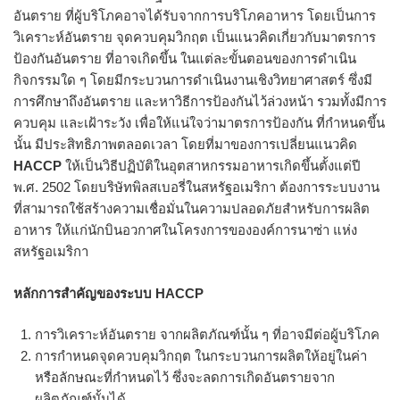
อันตราย ที่ผู้บริโภคอาจได้รับจากการบริโภคอาหาร โดยเป็นการ
วิเคราะห์อันตราย จุดควบคุมวิกฤต เป็นแนวคิดเกี่ยวกับมาตรการ
ป้องกันอันตราย ที่อาจเกิดขึ้น ในแต่ละขั้นตอนของการดำเนิน
กิจกรรมใด ๆ โดยมีกระบวนการดำเนินงานเชิงวิทยาศาสตร์ ซึ่งมี
การศึกษาถึงอันตราย และหาวิธีการป้องกันไว้ล่วงหน้า รวมทั้งมีการ
ควบคุม และเฝ้าระวัง เพื่อให้แน่ใจว่ามาตรการป้องกัน ที่กำหนดขึ้น
นั้น มีประสิทธิภาพตลอดเวลา โดยที่มาของการเปลี่ยนแนวคิด
HACCP
ให้เป็นวิธีปฏิบัติในอุตสาหกรรมอาหารเกิดขึ้นตั้งแต่ปี
พ.ศ. 2502 โดยบริษัทพิลสเบอรี่ในสหรัฐอเมริกา ต้องการระบบงาน
ที่สามารถใช้สร้างความเชื่อมั่นในความปลอดภัยสำหรับการผลิต
อาหาร ให้แก่นักบินอวกาศในโครงการขององค์การนาซ่า แห่ง
สหรัฐอเมริกา
หลักการสำคัญของระบบ HACCP
การวิเคราะห์อันตราย จากผลิตภัณฑ์นั้น ๆ ที่อาจมีต่อผู้บริโภค
การกำหนดจุดควบคุมวิกฤต ในกระบวนการผลิต
ให้อยู่ในค่า
หรือลักษณะที่กำหนดไว้ ซึ่งจะลดการเกิดอันตรายจาก
ผลิตภัณฑ์นั้นได้