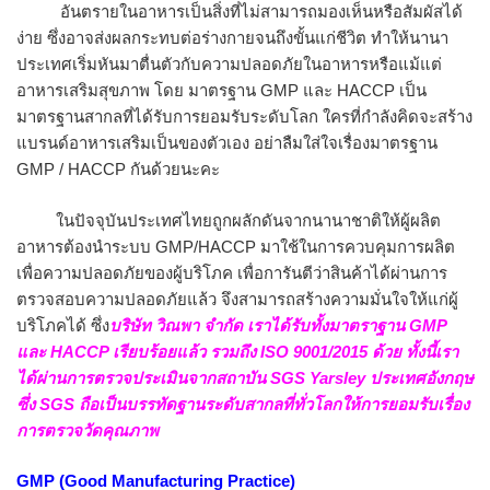
อันตรายในอาหารเป็นสิ่งที่ไม่สามารถมองเห็นหรือสัมผัสได้
ง่าย ซึ่งอาจส่งผลกระทบต่อร่างกายจนถึงขั้นแก่ชีวิต ทำให้นานา
ประเทศเริ่มหันมาตื่นตัวกับความปลอดภัยในอาหารหรือแม้แต่
อาหารเสริมสุขภาพ โดย มาตรฐาน GMP
และ HACCP เป็น
มาตรฐานสากลที่ได้รับการยอมรับระดับโลก ใครที่กำลังคิดจะสร้าง
แบรนด์อาหารเสริมเป็นของตัวเอง อย่าลืมใส่ใจเรื่องมาตรฐาน
GMP / HACCP กันด้วยนะคะ
ในปัจจุบันประเทศไทยถูกผลักดันจากนานาชาติให้ผู้ผลิต
อาหารต้องนำระบบ GMP/HACCP มาใช้ในการควบคุมการผลิต
เพื่อความปลอดภัยของผู้บริโภค เพื่อการันตีว่าสินค้าได้ผ่านการ
ตรวจสอบความปลอดภัยแล้ว จึงสามารถสร้างความมั่นใจให้แก่ผู้
บริโภคได้ ซึ่ง
บริษัท วิณพา จำกัด เราได้รับทั้งมาตราฐาน GMP
และ HACCP เรียบร้อยแล้ว รวมถึง ISO 9001/2015 ด้วย ทั้งนี้เรา
ได้ผ่านการตรวจประเมินจากสถาบัน SGS Yarsley ประเทศอังกฤษ
ซึ่ง SGS ถือเป็นบรรทัดฐานระดับสากลที่ทั่วโลกให้การยอมรับเรื่อง
การตรวจวัดคุณภาพ
GMP (Good Manufacturing Practice)