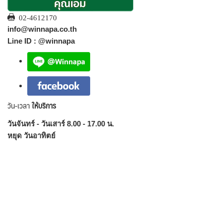
02-4612170
info@winnapa.co.th
Line ID : @winnapa
วัน-เวลา
ให้บริการ
วันจันทร์ - วันเสาร์ 8.00 - 17.00 น.
หยุด วันอาทิตย์