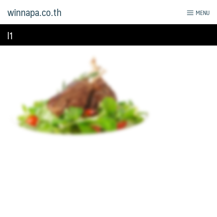
Skip
winnapa.co.th
MENU
to
content
l1