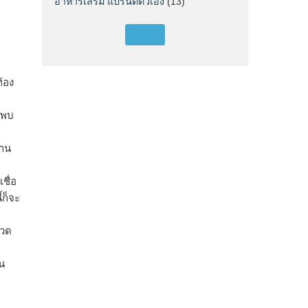
อาหารเสริม แบรนด์ตัวเอง
(13)
้อง
ะพบ
งาน
ชื่อ
้ก็จะ
ปวด
น