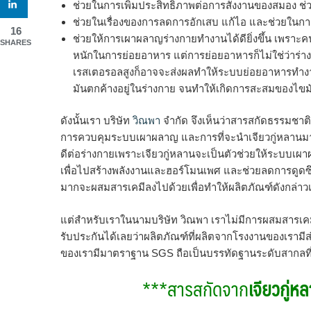
ช่วยในการเพิ่มประสิทธิภาพต่อการสั่งงานของสมอง ช
ช่วยในเรื่องของการลดการอักเสบ แก้ไอ และช่วยในก
16
ช่วยให้การเผาผลาญร่างกายทำงานได้ดียิ่งขึ้น เพรา
SHARES
หนักในการย่อยอาหาร แต่การย่อยอาหารก็ไม่ใช่ว่าร่
เรสเตอรอลสูงก็อาจจะส่งผลทำให้ระบบย่อยอาหารทำง
มันตกค้างอยู่ในร่างกาย จนทำให้เกิดการสะสมของไขมันอ
ดังนั้นเรา บริษัท
วิณพา
จำกัด จึงเห็นว่าสารสกัดธรรมชาต
การควบคุมระบบเผาผลาญ และการที่จะนำเจียวกู่หลานมา
ดีต่อร่างกายเพราะเจียวกู่หลานจะเป็นตัวช่วยให้ระบบเ
เพื่อไปสร้างพลังงานและฮอร์โมนเพศ และช่วยลดการดูดซ
มากจะผสมสารเคมีลงไปด้วยเพื่อทำให้ผลิตภัณฑ์ดังกล่าว
แต่สำหรับเราในนามบริษัท วิณพา เราไม่มีการผสมสารเคมี
รับประกันได้เลยว่าผลิตภัณฑ์ที่ผลิตจากโรงงานของเราม
ของเรามีมาตราฐาน SGS ถือเป็นบรรทัดฐานระดับสากลที่
***สารสกัดจาก
เจียวกู่ห