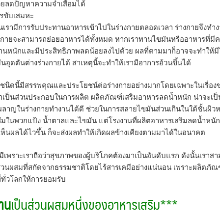
่วยลดปัญหาความจำเสื่อมได้
ารขับเสมหะ
ะคนเรามีการรับประทานอาหารเข้าไปในร่างกายตลอดเวลา ร่างกายจึงทำ
างกายจะสามารถย่อยอาหารได้ทั้งหมด หากเราทานไขมันหรืออาหารที่มี
านหนักและมีประสิทธิภาพลดน้อยลงไปด้วย ผลที่ตามมาก็อาจจะทำให้ม
ุดตันต่างร่างกายได้ สาเหตุนี้จะทำให้เรามีอาการอ้วนขึ้นได้
ิชนิดนี้มีสรรพคุณและประโยชน์ต่อร่างกายอย่างมากโดยเฉพาะในเรื่อง
เป็นส่วนประกอบในการผลิต ผลิตภัณฑ์เสริมอาหารลดน้ำหนัก น่าจะเป
ผาผลาญในร่างกายทำงานได้ดี
ช่วยในการ
สลายไขมันส่วนเกิน
ในใต้ชั้นผิวห
ึมในพวกแป้ง นํ้าตาลและไขมัน
แต่โรงงานที่ผลิตอาหารเสริมลดน้ำหนัก
เห็นผลได้ไวขึ้น ก็จะส่งผลทำให้เกิดผลข้างเคียงตามมาได้ในอนาคต
เพราะเราถือว่าสุขภาพของผู้บริโภคต้องมาเป็นอันดับแรก ดังนั้นเราส
ีส่วนผสมที่สกัดจากธรรมชาติโดยไร้สารเคมีอย่างแน่นอน เพราะผลิตภัณ
ทั่วโลกให้การยอมรับ
ลาน
เป็นส่วนผสมหนึ่งของอาหารเสริม***