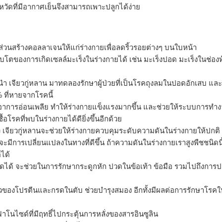
วัดที่มีอากาศเย็นจึงสามารถเพาะปลูกได้ง่าย
วนสร้างคอลลาเจนให้แก่ร่างกายเพื่อลดริ้วรอยต่างๆ บนใบหน้า
โตของการเกิดเซลล์มะเร็งในร่างกายได้ เช่น มะเร็งปอด มะเร็งในช่องท
ำ เจียวกู่หลาน มาทดลองรักษาผู้ป่วยที่เป็นโรคถุงลมในปอดอักเสบ แล
% ที่หายจากโรคนี้
 ลดอาการอ่อนเพลีย ทำให้ร่างกายแข็งแรงมากขึ้น และช่วยให้ระบบการทำ
อโรคที่พบในร่างกายได้ดียิ่งขึ้นอีกด้วย
เจียวกู่หลานจะช่วยให้ร่างกายควบคุมระดับความดันในร่างกายให้ปกติ เ
มีการเปลี่ยนแปลงในทางที่ดีขึ้น ถ้าความดันในร่างกายเราสูงพืชชนิดนี
ได้
ด้ จะช่วยในการรักษากระดูกหัก ปวดในข้อเท้า ข้อมือ รวมไปถึงการ
ัวของโปรตีนและกรดในตับ ช่วยบำรุงสมอง อีกทั้งมีผลต่อการรักษาโรคใ
นไซด์ที่มีฤทธิ์ไปกระตุ้นการหลั่งของสารอินซูลิน