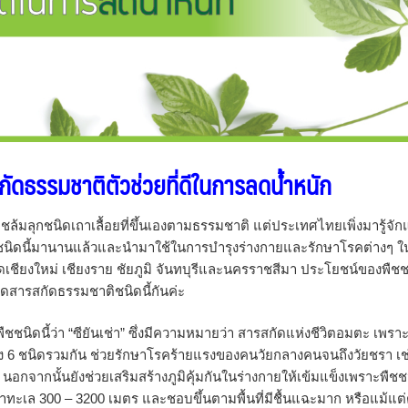
ัดธรรมชาติตัวช่วยที่ดีในการลดน้ำหนัก
เป็นพืชล้มลุกชนิดเถาเลื้อยที่ขึ้นเองตามธรรมชาติ แต่ประเทศไทยเพิ่งมารู้จั
ืชชนิดนี้มานานแล้วและนำมาใช้ในการบำรุงร่างกายและรักษาโรคต่างๆ ใ
ัดเชียงใหม่ เชียงราย ชัยภูมิ จันทบุรีและนครราชสีมา ประโยชน์ของพืชชน
อดสารสกัดธรรมชาติชนิดนี้กันค่ะ
ืชชนิดนี้ว่า “ซียันเช่า” ซึ่งมีความหมายว่า สารสกัดแห่งชีวิตอมตะ เพราะท
ึง 6 ชนิดรวมกัน ช่วยรักษาโรคร้ายแรงของคนวัยกลางคนจนถึงวัยชรา เช
อกจากนั้นยังช่วยเสริมสร้างภูมิคุ้มกันในร่างกายให้เข้มแข็งเพราะพืชชน
ำทะเล 300 – 3200 เมตร และชอบขึ้นตามพื้นที่มีชื้นแฉะมาก หรือแม้แต