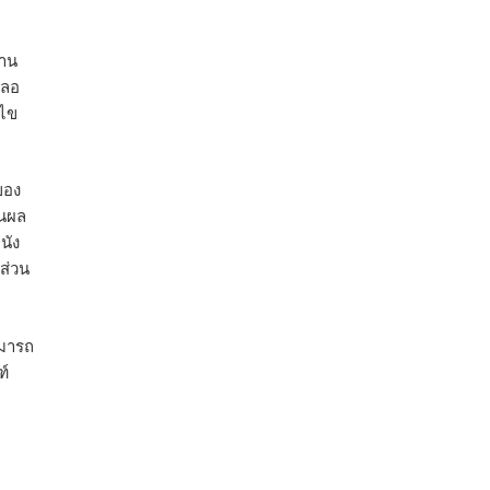
งาน
คลอ
ีไข
ของ
็นผล
นัง
ส่วน
ามารถ
ฑ์