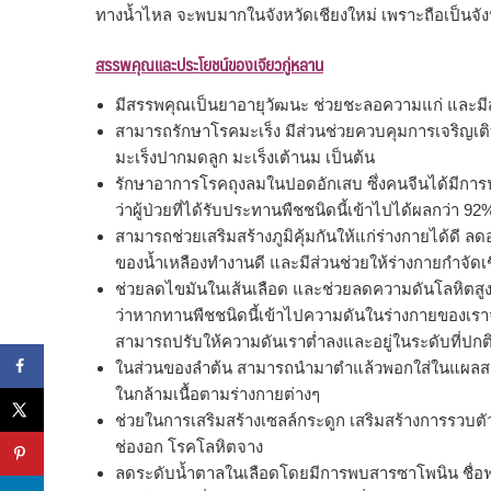
ทางน้ำไหล จะพบมากในจังหวัดเชียงใหม่ เพราะถือเป็นจังห
สรรพคุณและประโยชน์ของเจียวกู่หลาน
มีสรรพคุณเป็นยาอายุวัฒนะ ช่วยชะลอความแก่ และมีส่
สามารถรักษาโรคมะเร็ง มีส่วนช่วยควบคุมการเจริญเติบ
มะเร็งปากมดลูก มะเร็งเต้านม เป็นต้น
รักษาอาการโรคถุงลมในปอดอักเสบ ซึ่งคนจีนได้มีการน
ว่าผู้ป่วยที่ได้รับประทานพืชชนิดนี้เข้าไปได้ผลกว่า 92
สามารถช่วยเสริมสร้างภูมิคุ้มกันให้แก่ร่างกายได้ดี
ของน้ำเหลืองทำงานดี และมีส่วนช่วยให้ร่างกายกำจัดเชื้
ช่วยลดไขมันในเส้นเลือด และช่วยลดความดันโลหิตสูง 
ว่าหากทานพืชชนิดนี้เข้าไปความดันในร่างกายของเราจะ
สามารถปรับให้ความดันเราต่ำลงและอยู่ในระดับที่ปกติ
ในส่วนของลำต้น สามารถนำมาตำแล้วพอกใส่ในแผลสดไ
ในกล้ามเนื้อตามร่างกายต่างๆ
ช่วยในการเสริมสร้างเซลล์กระดูก เสริมสร้างการรวบต
ช่องอก โรคโลหิตจาง
ลดระดับน้ำตาลในเลือดโดยมีการพบสารซาโพนิน ชื่อฟาโ