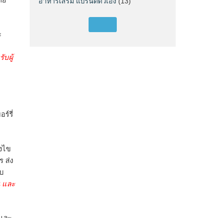
อาหารเสริม แบรนด์ตัวเอง
(13)
ะ
บผู้
ร์รี่
งไข
 ส่ง
ับ
น และ
 และ