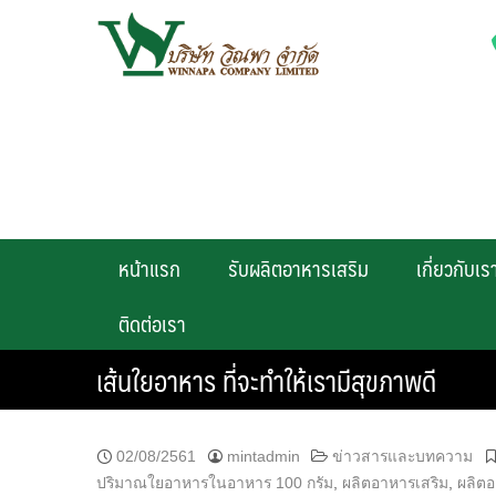
Skip
to
content
หน้าแรก
รับผลิตอาหารเสริม
เกี่ยวกับเร
ติดต่อเรา
เส้นใยอาหาร ที่จะทำให้เรามีสุขภาพดี
02/08/2561
mintadmin
ข่าวสารและบทความ
ปริมาณใยอาหารในอาหาร 100 กรัม
,
ผลิตอาหารเสริม
,
ผลิต