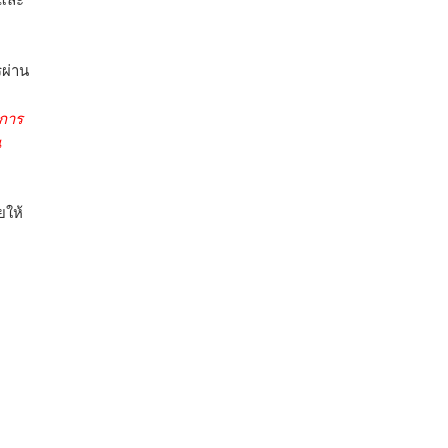
รผ่าน
งการ
น
ยให้