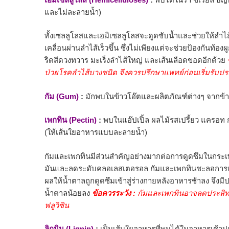
และไม่ละลายน้ำ)
ทั้งเซลลูโลสและเฮมิเซลลูโลสจะดูดซับน้ำและช่วยให้ลำไส
เคลื่อนผ่านลำไส้เร็วขึ้น ซึ่งไม่เพียงแต่จะช่วยป้องกันท้
ริดสีดวงทวาร มะเร็งลำไส้ใหญ่ และเส้นเลือดขอดอีกด้วย
ป่วยโรคลำไส้บางชนิด จึงควรปรึกษาแพทย์ก่อนเริ่มรับป
กัม (Gum)
:
มักพบในข้าวโอ๊ตและผลิตภัณฑ์ต่างๆ จากข้าว
เพกทิน (Pectin)
:
พบในแอ๊ปเปิ้ล ผลไม้รสเปรี้ยว แครอท กะ
(ให้เส้นใยอาหารแบบละลายน้ำ)
กัมและเพกทินมีส่วนสำคัญอย่างมากต่อการดูดซึมในกระเ
มันและลดระดับคลอเลสเตอรอล กัมและเพกทินชะลอการเค
ผลให้น้ำตาลถูกดูดซึมเข้าสู่ร่างกายหลังอาหารช้าลง จึงมีป
น้ำตาลน้อยลง
ข้อควรระวัง :
กัมและเพกทินอาจลดประสิทธิ
ฟลูวิซิน
ลิกนิน (Lignin)
:
เป็นเส้นใยอาหารที่พบได้ในอาหารเช้าประเภ