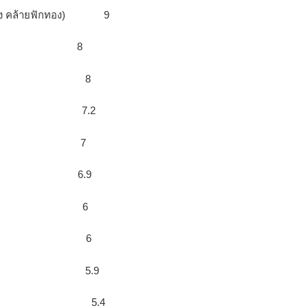
 คล้ายฟักทอง) 9
วดำ 8
์รี่ 8
รี่ 7.2
ิมา 7
ดง 6.9
ปิ้ล 6
เมล็ด 6
ปสุก 5.9
โฮลวีต 5.4