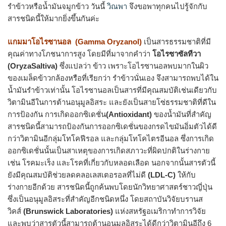
รำข้าวหรือน้ำมันจมูกข้าว วันนี้
วิณพา
จึงขอพาทุกคนไปรู้จักกับ
สารชนิดนี้ให้มากยิ่งขึ้นกันค่ะ
แกมมาโอไรซานอล (Gamma Oryzanol)
เป็นสารธรรมชาติที่มี
คุณค่าทางโภชนาการสูง โดยมีที่มาจากคำว่า
โอไรซาซัลทีวา
(OryzaSaltiva)
ซึ่งแปลว่า ข้าว เพราะโอไรซานอลพบมากในผิว
ของเมล็ดข้าวกล้องหรือที่เรียกว่า รำข้าวนั่นเอง จึงสามารถพบได้ใน
น้ำมันรำข้าวเท่านั้น โอไรซานอลเป็นสารที่มีคุณสมบัติเช่นเดียวกับ
วิตามินอีในการต้านอนุมูลอิสระ และยังเป็นสายโซ่ธรรมชาติที่ดีใน
การป้องกัน การเกิดออกซิเดชั่น
(Antioxidant)
ของน้ำมันที่สำคัญ
สารชนิดนี้สามารถป้องกันการออกซิเดชั่นของกรดไขมันอิ่มตัวได้ดี
กว่าวิตามินอีกลุ่มโทโคฟีรอล และกลุ่มโทโคไตรอีนอล ซึ่งการเกิด
ออกซิเดชั่นนั้นเป็นสาเหตุของการเกิดสภาวะที่ผิดปกติในร่างกาย
เช่น โรคมะเร็ง และโรคที่เกี่ยวกับหลอดเลือด นอกจากนั้นสารตัวนี้
ยังมีคุณสมบัติช่วยลดคลอเลสเตอรอลที่ไม่ดี
(LDL-C)
ให้กับ
ร่างกายอีกด้วย สารชนิดนี้ถูกค้นพบโดยนักวิทยาศาสตร์ชาวญี่ปุ่น
ซึ่งเป็นอนุมูลอิสระที่สำคัญอีกชนิดหนึ่ง โดยสถาบันวิจัยบรานส
วิคส์
(Brunswick Laboratories)
แห่งสหรัฐอเมริกาทำการวิจัย
และพบว่าสารตัวนี้สามารถต้านอนุมูลอิสระได้ดีกว่าวิตามินอีถึง 6