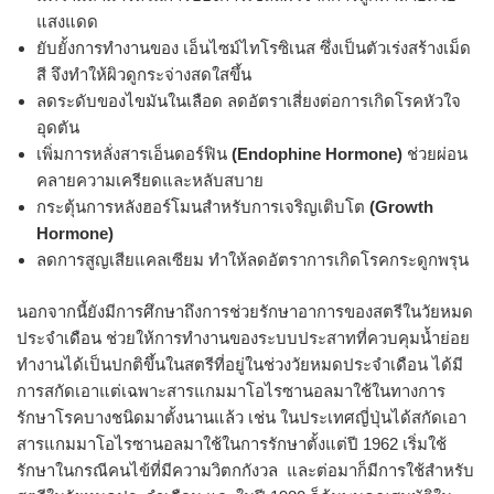
แสงแดด
ยับยั้งการทำงานของ เอ็นไซม์ไทโรซิเนส ซึ่งเป็นตัวเร่งสร้างเม็ด
สี จึงทำให้ผิวดูกระจ่างสดใสขึ้น
ลดระดับของไขมันในเลือด ลดอัตราเสี่ยงต่อการเกิดโรคหัวใจ
อุดตัน
เพิ่มการหลั่งสารเอ็นดอร์ฟิน
(Endophine Hormone)
ช่วยผ่อน
คลายความเครียดและหลับสบาย
กระตุ้นการหลังฮอร์โมนสำหรับการเจริญเติบโต
(Growth
Hormone)
ลดการสูญเสียแคลเซียม ทำให้ลดอัตราการเกิดโรคกระดูกพรุน
นอกจากนี้ยังมีการศึกษาถึงการช่วยรักษาอาการของสตรีในวัยหมด
ประจำเดือน ช่วยให้การทำงานของระบบประสาทที่ควบคุมน้ำย่อย
ทำงานได้เป็นปกติขึ้นในสตรีที่อยู่ในช่วงวัยหมดประจำเดือน ได้มี
การสกัดเอาแต่เฉพาะสารแกมมาโอไรซานอลมาใช้ในทางการ
รักษาโรคบางชนิดมาตั้งนานแล้ว เช่น ในประเทศญี่ปุ่นได้สกัดเอา
สารแกมมาโอไรซานอลมาใช้ในการรักษาตั้งแต่ปี 1962 เริ่มใช้
รักษาในกรณีคนไข้ที่มีความวิตกกังวล และต่อมาก็มีการใช้สำหรับ