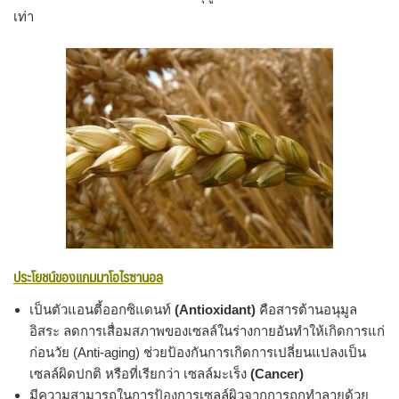
เท่า
ประโยชน์ของแกมมาโอไรซานอล
เป็นตัวแอนตี้ออกซิแดนท์
(Antioxidant)
คือสารต้านอนุมูล
อิสระ ลดการเสื่อมสภาพของเซลล์ในร่างกายอันทำให้เกิดการแก่
ก่อนวัย (Anti-aging) ช่วยป้องกันการเกิดการเปลี่ยนแปลงเป็น
เซลล์ผิดปกติ หรือที่เรียกว่า เซลล์มะเร็ง
(Cancer)
มีความสามารถในการป้องการเซลล์ผิวจากการถูกทำลายด้วย