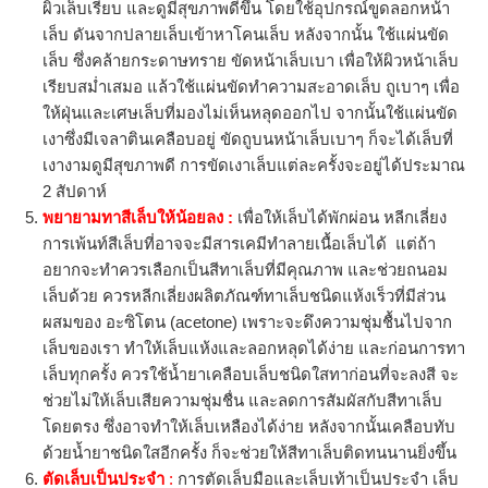
ผิวเล็บเรียบ และดูมีสุขภาพดีขึ้น โดยใช้อุปกรณ์ขูดลอกหน้า
เล็บ ดันจากปลายเล็บเข้าหาโคนเล็บ หลังจากนั้น ใช้แผ่นขัด
เล็บ ซึ่งคล้ายกระดาษทราย ขัดหน้าเล็บเบา เพื่อให้ผิวหน้าเล็บ
เรียบสม่ำเสมอ แล้วใช้แผ่นขัดทำความสะอาดเล็บ ถูเบาๆ เพื่อ
ให้ฝุ่นและเศษเล็บที่มองไม่เห็นหลุดออกไป จากนั้นใช้แผ่นขัด
เงาซึ่งมีเจลาตินเคลือบอยู่ ขัดถูบนหน้าเล็บเบาๆ ก็จะได้เล็บที่
เงางามดูมีสุขภาพดี การขัดเงาเล็บแต่ละครั้งจะอยู่ได้ประมาณ
2 สัปดาห์
พยายามทาสีเล็บให้น้อยลง :
เพื่อให้เล็บได้พักผ่อน หลีกเลี่ยง
การเพ้นท์สีเล็บที่อาจจะมีสารเคมีทำลายเนื้อเล็บได้ แต่ถ้า
อยากจะทำควรเลือกเป็นสีทาเล็บที่มีคุณภาพ และช่วยถนอม
เล็บด้วย ควรหลีกเลี่ยงผลิตภัณฑ์ทาเล็บชนิดแห้งเร็วที่มีส่วน
ผสมของ อะซิโตน (acetone) เพราะจะดึงความชุ่มชื้นไปจาก
เล็บของเรา ทำให้เล็บแห้งและลอกหลุดได้ง่าย และก่อนการทา
เล็บทุกครั้ง ควรใช้น้ำยาเคลือบเล็บชนิดใสทาก่อนที่จะลงสี จะ
ช่วยไม่ให้เล็บเสียความชุ่มชื่น และลดการสัมผัสกับสีทาเล็บ
โดยตรง ซึ่งอาจทำให้เล็บเหลืองได้ง่าย หลังจากนั้นเคลือบทับ
ด้วยน้ำยาชนิดใสอีกครั้ง ก็จะช่วยให้สีทาเล็บติดทนนานยิ่งขึ้น
ตัดเล็บเป็นประจำ
:
การตัดเล็บมือและเล็บเท้าเป็นประจำ เล็บ