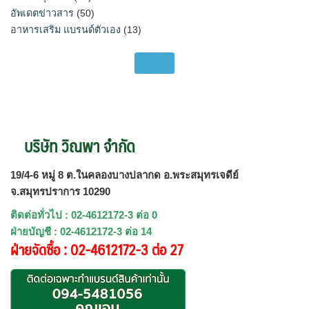
อัพเดตข่าวสาร
(50)
อาหารเสริม แบรนด์ตัวเอง
(13)
บริษัท วิณพา จำกัด
19/4-6 หมู่ 8 ต.ในคลองบางปลากด อ.พระสมุทรเจดีย์
จ.สมุทรปราการ 10290
ติดต่อทั่วไป : 02-4612172-3 ต่อ 0
ฝ่ายบัญชี : 02-4612172-3 ต่อ 14
ฝ่ายจัดซื้อ : 02-4612172-3 ต่อ 27