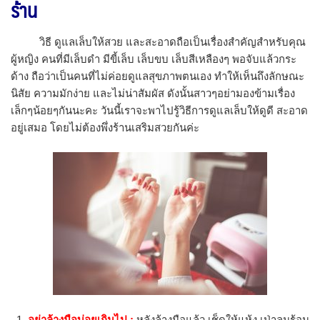
ร้าน
วิธี ดูแลเล็บให้สวย และสะอาดถือเป็นเรื่องสำคัญสำหรับคุณ
ผู้หญิง คนที่มีเล็บดำ มีขี้เล็บ เล็บขบ เล็บสีเหลืองๆ พอจับแล้วกระ
ด้าง ถือว่าเป็นคนที่ไม่ค่อยดูแลสุขภาพตนเอง ทำให้เห็นถึงลักษณะ
นิสัย ความมักง่าย และไม่น่าสัมผัส ดังนั้นสาวๆอย่ามองข้ามเรื่อง
เล็กๆน้อยๆกันนะคะ วันนี้เราจะพาไปรู้วิธีการดูแลเล็บให้ดูดี สะอาด
อยู่เสมอ โดยไม่ต้องพึ่งร้านเสริมสวยกันค่ะ
อย่าล้างมือบ่อยเกินไป :
หลังล้างมือแล้ว เช็ดให้แห้ง เป่าลมร้อน