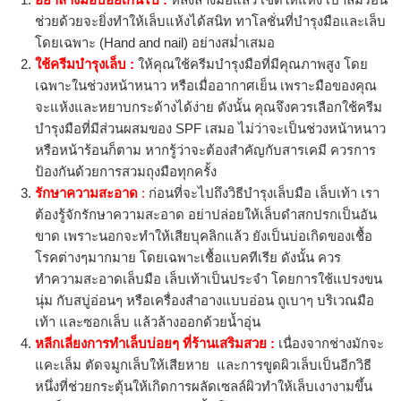
ช่วยด้วยจะยิ่งทำให้เล็บแห้งได้สนิท ทาโลชั่นที่บำรุงมือและเล็บ
โดยเฉพาะ (Hand and nail) อย่างสม่ำเสมอ
ใช้ครีมบำรุงเล็บ
:
ให้คุณใช้ครีมบำรุงมือที่มีคุณภาพสูง โดย
เฉพาะในช่วงหน้าหนาว หรือเมื่ออากาศเย็น เพราะมือของคุณ
จะแห้งและหยาบกระด้างได้ง่าย ดังนั้น คุณจึงควรเลือกใช้ครีม
บำรุงมือที่มีส่วนผสมของ SPF เสมอ ไม่ว่าจะเป็นช่วงหน้าหนาว
หรือหน้าร้อนก็ตาม หากรู้ว่าจะต้องสำคัญกับสารเคมี ควรการ
ป้องกันด้วยการสวมถุงมือทุกครั้ง
รักษาความสะอาด
:
ก่อนที่จะไปถึงวิธีบำรุงเล็บมือ เล็บเท้า เรา
ต้องรู้จักรักษาความสะอาด อย่าปล่อยให้เล็บดำสกปรกเป็นอัน
ขาด เพราะนอกจะทำให้เสียบุคลิกแล้ว ยังเป็นบ่อเกิดของเชื้อ
โรคต่างๆมากมาย โดยเฉพาะเชื้อแบคทีเรีย ดังนั้น ควร
ทำความสะอาดเล็บมือ เล็บเท้าเป็นประจำ โดยการใช้แปรงขน
นุ่ม กับสบู่อ่อนๆ หรือเครื่องสำอางแบบอ่อน ถูเบาๆ บริเวณมือ
เท้า และซอกเล็บ แล้วล้างออกด้วยน้ำอุ่น
หลีกเลี่ยงการทำเล็บบ่อยๆ ที่ร้านเสริมสวย :
เนื่องจากช่างมักจะ
แคะเล็ม ตัดจมูกเล็บให้เสียหาย และการขูดผิวเล็บเป็นอีกวิธี
หนึ่งที่ช่วยกระตุ้นให้เกิดการผลัดเซลล์ผิวทำให้เล็บเงางามขึ้น