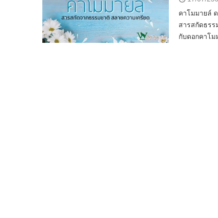
คาโมมายล์ ดอ
สารสกัดธรรมช
กับดอกคาโม