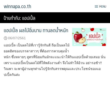
Skip
winnapa.co.th
MENU
to
content
ป้ายกำกับ:
แอปเปิ้ล
แอปเปิ้ล ผลไม้อิ่มนาน ทานลดน้ำหนัก
06/07/2561
แอปเปิ้ล เป็นผลไม้ที่เรารู้จักกันดี ถือเป็นผลไม้
ยอดฮิตของบรรดาสาวๆ ที่ต้องการควบคุมน้ำ
หนัก ซึ่งหลายๆ สูตรที่นิยมกันมักจะแนะนำให้กินแอปเปิ้ลด้วยเสมอ นั่น
เพราะแอปเปิ้ลเป็นผลไม้ที่ให้พลังงานต่ำ จึงไม่ทำให้อ้วน อย่ารอช้า!!
วิณพา จะพาผู้อ่านทุกท่านไปรู้จักกับสรรพคุณและประโยชน์ของแอ
ปเปิ้ลกันค่ะ