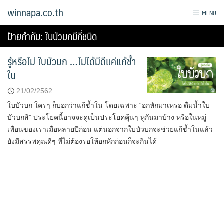
Skip
winnapa.co.th
MENU
to
content
ป้ายกำกับ:
ใบบัวบกมีกี่ชนิด
รู้หรือไม่ ใบบัวบก …ไม่ได้มีดีแค่แก้ช้ำ
ใน
21/02/2562
ใบบัวบก ใครๆ ก็บอกว่าแก้ช้ำใน โดยเฉพาะ “อกหักมาเหรอ ดื่มน้ำใบ
บัวบกสิ” ประโยคนี้อาจจะดูเป็นประโยคคุ้นๆ หูกันมาบ้าง หรือในหมู่
เพื่อนของเราเมื่อหลายปีก่อน แต่นอกจากใบบัวบกจะช่วยแก้ช้ำในแล้ว
ยังมีสรรพคุณดีๆ ที่ไม่ต้องรอให้อกหักก่อนก็จะกินได้