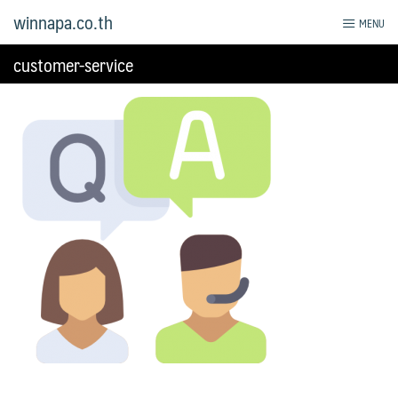
Skip
winnapa.co.th
MENU
to
content
customer-service