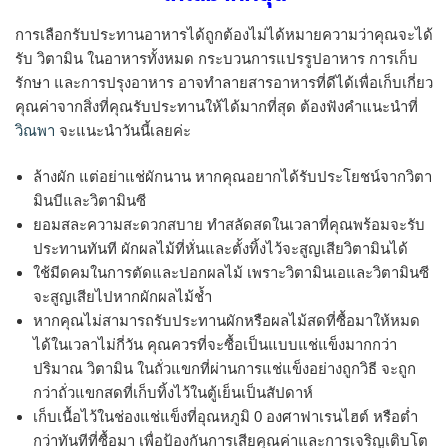
การเลือกรับประทานอาหารได้ถูกต้องไม่ได้หมายความว่าคุณจะได้
รับ วิตามิน ในอาหารทั้งหมด กระบวนการแปรรูปอาหาร การเก็บ
รักษา และการปรุงอาหาร อาจทำลายสารอาหารที่ดีได้เพื่อเก็บเกี่ยว
คุณค่าจากสิ่งที่คุณรับประทานให้ได้มากที่สุด ต้องฟังคำแนะนำที่
วิณพา
จะแนะนำวันนี้เลยค่ะ
ล้างผัก แต่อย่าแช่ผักนาน หากคุณอยากได้รับประโยชน์จากวิตา
มินบีและวิตามินซี
ยอมสละความสะดวกสบาย ทำสลัดสดในเวลาที่คุณพร้อมจะรับ
ประทานทันที ผักผลไม้ที่หั่นและตั้งทิ้งไว้จะสูญเสียวิตามินได้
ใช้มีดคมในการตัดและปอกผลไม้ เพราะวิตามินเอและวิตามินซี
จะสูญเสียไปหากผักผลไม้ช้ำ
หากคุณไม่สามารถรับประทานผักหรือผลไม้สดที่ซื้อมาให้หมด
ได้ในเวลาไม่กี่วัน คุณควรที่จะซื้อเป็นแบบแช่แข็งมากกว่า
ปริมาณ วิตามิน ในถั่วแขกที่ผ่านการแช่แข็งอย่างถูกวิธี จะถูก
กว่าถั่วแขกสดที่เก็บทิ้งไว้ในตู้เย็นเป็นสัปดาห์
เก็บเนื้อไว้ในช่องแช่แข็งที่อุณหภูมิ 0 องศาฟาเรนไฮต์ หรือต่ำ
กว่าทันทีที่ซื้อมา เพื่อป้องกันการเสียคุณค่าและการเจริญเติบโต