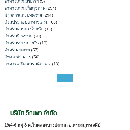
อาหารเสริมสุขภาพ
(5)
อาหารเสริมเพื่อสุขภาพ
(294)
ข่าวสารและบทความ
(294)
ส่วนประกอบอาหารเสริม
(65)
สำหรับควบคุมน้ำหนัก
(13)
สำหรับผิวพรรณ
(20)
สำหรับระบบภายใน
(10)
สำหรับสุขภาพ
(57)
อัพเดตข่าวสาร
(50)
อาหารเสริม แบรนด์ตัวเอง
(13)
บริษัท วิณพา จำกัด
19/4-6 หมู่ 8 ต.ในคลองบางปลากด อ.พระสมุทรเจดีย์