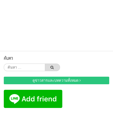
ค้นหา
ค้นหา
สำหรับ:
ดูข่าวสารและบทความทั้งหมด