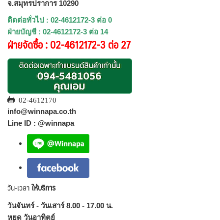
จ.สมุทรปราการ 10290
ติดต่อทั่วไป : 02-4612172-3 ต่อ 0
ฝ่ายบัญชี : 02-4612172-3 ต่อ 14
ฝ่ายจัดซื้อ : 02-4612172-3 ต่อ 27
02-4612170
info@winnapa.co.th
Line ID : @winnapa
วัน-เวลา
ให้บริการ
วันจันทร์ - วันเสาร์ 8.00 - 17.00 น.
หยุด วันอาทิตย์