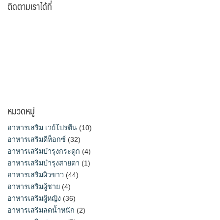
ติดตามเราได้ที่
หมวดหมู่
อาหารเสริม เวย์โปรตีน
(10)
อาหารเสริมดีท็อกซ์
(32)
อาหารเสริมบำรุงกระดูก
(4)
อาหารเสริมบำรุงสายตา
(1)
อาหารเสริมผิวขาว
(44)
อาหารเสริมผู้ชาย
(4)
อาหารเสริมผู้หญิง
(36)
อาหารเสริมลดน้ำหนัก
(2)