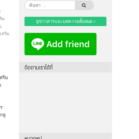
ค้นหา
ร
สำหรับ:
ริม
ดูข่าวสารและบทความทั้งหมด
ม
,
เสริม
ติดตามเราได้ที่
สริม
ย
พร
กลู
หมวดหมู่