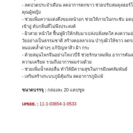
- ลดปวดประจำเดือน ลดอาการตกขาว ช่วยปรับสมดุลฮอร์
คุณผู้หญิง
- ช่วยเพิ่มความเต่งตึงของหน้าอก ช่วยให้ภายในกระชับ มดล
เข้าอู่ ดับกลิ่นที่ไม่พึงประสงค์
- ผิวสวย หน้าใส ฟื้นฟูผิวให้กลับมาเปล่งปลั่งสดใส คงความอ
วัยอย่างเป็นธรรมชาติ สร้างคอลลาเจน บำรุงผิวให้ขาว ลด
หมองคล้ำต่างๆ แก้ปัญหาสิว ฝ้า กระ
- ด้วยสมุนไพรจีนอย่างโหงวบี่จี ช่วยรักษาลมพิษ อาการคัน
ความเครียด รวมถึงอาการผมร่วงด้วย
- ช่วยเพิ่มน้ำหล่อลื่น ทำให้มีความสุขในการมีเพศสัมพันธ์
- เสริมสร้างระบบภูมิคุ้มกัน ลดอาการภูมิแพ้
ขนาดบรรจุ :
กล่องละ 20 แคปซูล
เลขอย. :
11-1-03654-1-0533