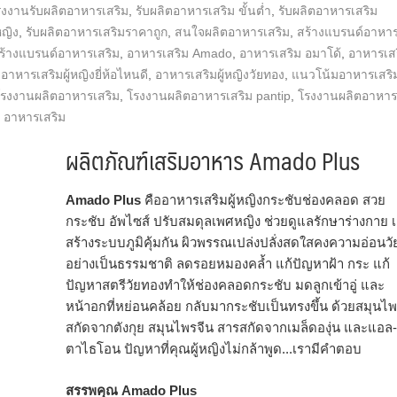
โรงงานรับผลิตอาหารเสริม
,
รับผลิตอาหารเสริม ขั้นต่ำ
,
รับผลิตอาหารเสริม
หญิง
,
รับผลิตอาหารเสริมราคาถูก
,
สนใจผลิตอาหารเสริม
,
สร้างแบรนด์อาหา
ร้างแบรนด์อาหารเสริม
,
อาหารเสริม Amado
,
อาหารเสริม อมาโด้
,
อาหารเส
,
อาหารเสริมผู้หญิงยี่ห้อไหนดี
,
อาหารเสริมผู้หญิงวัยทอง
,
แนวโน้มอาหารเสริ
โรงงานผลิตอาหารเสริม
,
โรงงานผลิตอาหารเสริม pantip
,
โรงงานผลิตอาหาร
 อาหารเสริม
ผลิตภัณฑ์เสริมอาหาร Amado Plus
Amado Plus
คืออาหารเสริมผู้หญิงกระชับช่องคลอด สวย
กระชับ อัพไซส์ ปรับสมดุลเพศหญิง ช่วยดูแลรักษาร่างกาย เ
สร้างระบบภูมิคุ้มกัน ผิวพรรณเปล่งปลั่งสดใสคงความอ่อนวั
อย่างเป็นธรรมชาติ ลดรอยหมองคล้ำ แก้ปัญหาฝ้า กระ แก้
ปัญหาสตรีวัยทองทำให้ช่องคลอดกระชับ มดลูกเข้าอู่ และ
หน้าอกที่หย่อนคล้อย กลับมากระชับเป็นทรงขึ้น ด้วยสมุนไ
สกัดจากตังกุย สมุนไพรจีน สารสกัดจากเมล็ดองุ่น และแอล-
ตาไธโอน ปัญหาที่คุณผู้หญิงไม่กล้าพูด...เรามีคำตอบ
สรรพคุณ Amado Plus