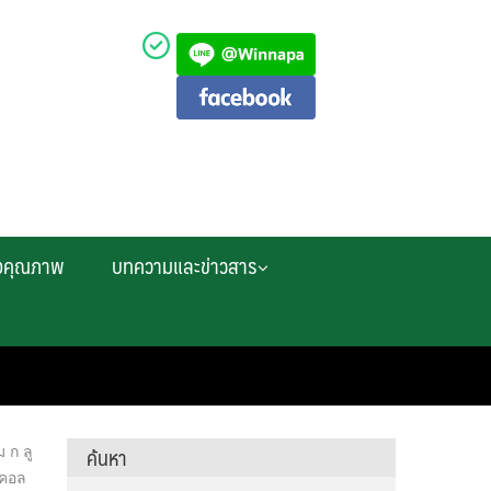
งคุณภาพ
บทความและข่าวสาร
ค้นหา
 ก ลู
ตคอล