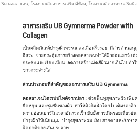
สริม คอลลาเจน
,
โรงงานผลิตอาหารเสริม ดีท๊อค
,
โรงงานผลิตอาหารเสริมผิ
อาหารเสริม UB Gymnerma Powder with
Collagen
เป็นผลิตภัณฑ์บำรุงผิวพรรณ ลดเลือนริ้วรอย มีสารต้านอนุม
อิสระ ช่วยกระตุ้นการสร้างคอลลาเจนทำให้ผิวอ่อนเยาว์ เต่ง
กระชับและเรียบเนียน ลดการสร้างเม็ดสีผิวมากเกินไป ทำให
ขาวกระจ่างใส
ส่วนประกอบที่สำคัญของ อาหารเสริม UB Gymnerma
คอลลาเจนไตรเปปไทด์จากปลา :
ช่วยฟื้นฟูสุขภาพผิว เพิ่
ยืดหยุ่น และชุ่มชื่นของผิว ทำให้ผิวอิ่มน้ำโดยไปเติมร่องลึก
ความอ่อนเยาว์ในเวลาอันรวดเร็ว ยับยั้งการเกิดรอยเหี่ยวย่น
บำรุงผิวให้เนียนนุ่ม บำรุงสุขภาพผม เล็บ สายตาและรักษา
ผิดปกติของเส้นประสาท