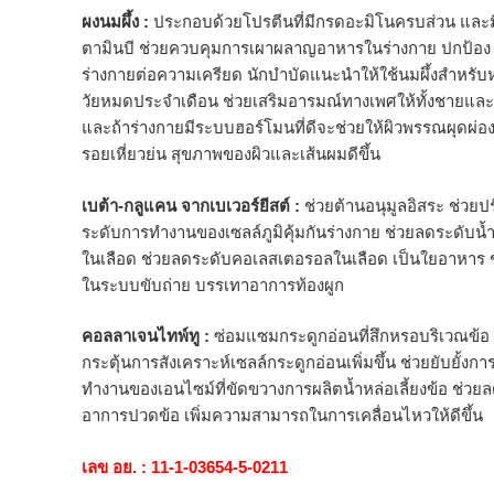
ผงนมผึ้ง :
ประกอบด้วยโปรตีนที่มีกรดอะมิโนครบส่วน และมี
ตามินบี ช่วยควบคุมการเผาผลาญอาหารในร่างกาย ปกป้อง
ร่างกายต่อความเครียด นักบำบัดแนะนำให้ใช้นมผึ้งสำหรับ
วัยหมดประจำเดือน ช่วยเสริมอารมณ์ทางเพศให้ทั้งชายแล
และถ้าร่างกายมีระบบฮอร์โมนที่ดีจะช่วยให้ผิวพรรณผุดผ่อ
รอยเหี่ยวย่น สุขภาพของผิวและเส้นผมดีขึ้น
เบต้า-กลูแคน จากเบเวอร์ยีสต์ :
ช่วยต้านอนุมูลอิสระ ช่วยป
ระดับการทำงานของเซลล์ภูมิคุ้มกันร่างกาย ช่วยลดระดับน้
ในเลือด ช่วยลดระดับคอเลสเตอรอลในเลือด เป็นใยอาหาร 
ในระบบขับถ่าย บรรเทาอาการท้องผูก
คอลลาเจนไทพ์ทู :
ซ่อมแซมกระดูกอ่อนที่สึกหรอบริเวณข้อ 
กระตุ้นการสังเคราะห์เซลล์กระดูกอ่อนเพิ่มขึ้น ช่วยยับยั้งกา
ทำงานของเอนไซม์ที่ขัดขวางการผลิตน้ำหล่อเลี้ยงข้อ ช่วย
อาการปวดข้อ เพิ่มความสามารถในการเคลื่อนไหวให้ดีขึ้น
เลข อย. : 11-1-03654-5-0211