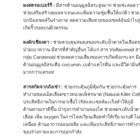
ผงสตรอเบอร์รี่ :
มีสารต้านอนุมูลอิสระสูงมาก ช่วยชะลอคว
ช่วยเสริมสร้างคอลลาเจนและเพิ่มความชุ่มชื้นให้แก่ผิว ช่วย
ปกป้องเซลล์ในร่างกาย ลดความเสียหายของเซลล์อันนำไปสู
เกิดริ้วรอยบนผิวพรรณ
ผงผักเชียงดา :
ช่วยควบคุมสมดุลของระดับน้ำตาลในเลือดขอ
ป่วยเบาหวาน มีสารที่สำคัญอื่นๆ ได้แก่ สาร Vioflavonoid 
กลุ่ม Carotenoid ช่วยลดความเสี่ยงของการเกิดต้อกระจก ม
ต้านอนุมูลอิสระคือ curcumin ,เบต้าแคโรทีน และมีวิตามินซ
มากกว่าแครอท
สารสกัดจากถังเช่า :
ช่วยกระตุ้นภูมิคุ้มกัน ช่วยกระตุ้นการ
ทำงานของเม็ดเลือดขาวหน่วยเพ็ชรฆาต (Natural Killer Cell) 
ประสิทธิภาพในการฆ่าเชื้อไวรัสและเซลล์มะเร็งทำให้ภูมิ
ต้านทานเราดีขึ้น บำรุงการทำงานของไต ช่วยลดระดับน้ำ
เลือด เพิ่ม oxygen ในการไหลเวียนเลือดทำให้เรี่ยวแรงดี ไม่
เหนื่อย ต้านอาการอ่อนเพลีย และเพิ่มประสิทธิภาพการทำง
ของร่างกายและการออกกำลัง