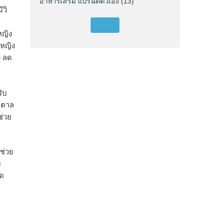
อาหารเสริม แบรนด์ตัวเอง
(13)
วิ
หญิง
ะหญิง
ง ลด
รับ
ำตาล
ช่วย
ช่วย
ร
ลด