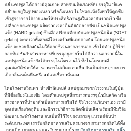
ปส์ แคปซูล ได้อย่างมีคุณภาพ สำหรับผลิตภัณฑ์ที่บรรจุใน “ลิแค
ปส์” จะอยู่ในรูปของเหลว หรือกึ่งเหลว ไม่ใช่ผงแห้งจึงทำให้ดูดซึม
เข้าสู่ร่างกายได้ง่ายและให้ประสิทธิภาพสูงในเวลาอันรวดเร็ว ซึ่ง
เปลือกของแคปซูล ผลิตจากเจลาตินที่สกัดจากพืช เป็นชนิดแคปซูล
แข็ง (HARD gelatin) ซึ่งเมื่อเปรียบเทียบกับแคปซูลชนิดนิ่ม (SOFT
gelatin) จะพบว่าทั้งสองมีโครงสร้างที่แตกต่างกัน โดยแคปซูลชนิด
แข็ง จะช่วยป้องกันไม่ให้ออกซิเจนจากภายนอก เข้าไปทำปฏิกิริยา
ออกซิเดชั่นกับสารอาหารที่บรรจุอยู่ภายในได้ดีกว่า นอกจากนี้ใน
แคปซูลชนิดแข็งยังได้บรรจุไนโตรเจนไว้ ซึ่งไนโตรเจนมี
คุณสมบัติช่วยให้สารอาหารไม่เกิดความชื้น อันเป็นสาเหตุของการ
เกิดกลิ่นเหม็นหืนหรือแม้แต่เชื้อรานั่นเอง
โดยโรงงานวิณพา นำเข้าลิแคปส์ แคปซูลมาจากโรงงานในญี่ปุ่น
ที่มีชื่อเสียงในเอเชีย โดยตัวแคปซูลนี้สามารถบรรจุน้ำมันสกัด หรือ
สารอาหารที่นำมาทำเป็นอาหารเสริมได้ ซึ่งโรงงานวิณพาเอง เรามี
จุดเด่นเรื่องวัตถุดิบและมีกรรมวิธีการผลิตที่เป็นเลิศ พร้อมมีทีมวิจัย
พัฒนาประจำโรงงาน จนเป็นที่ไว้ใจของหลายๆ แบรนด์ชั้นนำ
ระดับประเทศ เรารับผลิตอาหารเสริมครบวงจร สามารถผลิตได้ทั้ง
แบบเม็ดแคปซูล ผง และในรูปแบบน้ำ
สนใจผลิตอาหารเสริม คลิ๊ก