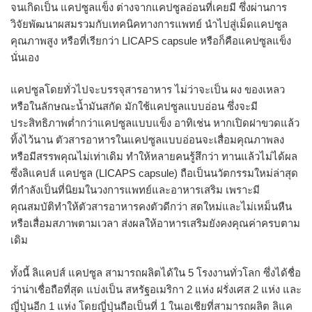
จนเกิดเป็น แคปซูลแข็ง ต่างจากแคปซูลอ่อนที่เคยมี ซึ่งผ่านการ
วิจัยพัฒนาผสมรวมกับเทคนิคทางการแพทย์ นำไปสู่เม็ดแคปซูล
คุณภาพสูง หรือที่เรียกว่า LICAPS capsule หรือก็คือแคปซูลแข็ง
นั่นเอง
แคปซูลโดยทั่วไปจะบรรจุสารอาหาร ไม่ว่าจะเป็น ผง ของเหลว
หรือในลักษณะน้ำมันสกัด มักใช้แคปซูลแบบอ่อน ซึ่งจะมี
ประสิทธิภาพต่ำกว่าแคปซูลแบบแข็ง อาทิเช่น หากเปิดฝาขวดแล้ว
ทิ้งไว้นาน ตัวสารอาหารในแคปซูลแบบอ่อนจะเสื่อมคุณภาพลง
หรือมีสรรพคุณไม่เท่าเดิม ทำให้หลายคนรู้สึกว่า ทานแล้วไม่ได้ผล
ซึ่งลิแคปส์ แคปซูล (LICAPS capsule) ถือเป็นนวัตกรรมใหม่ล่าสุด
ที่กำลังเป็นที่นิยมในวงการแพทย์และอาหารเสริม เพราะมี
คุณสมบัติทำให้ตัวสารอาหารคงตัวดีกว่า สดใหม่และไม่เหม็นหืน
หรือเสื่อมสภาพตามเวลา ส่งผลให้อาหารเสริมยังคงคุณค่าครบตาม
เดิม
ทั้งนี้ ลิแคปส์ แคปซูล สามารถผลิตได้ใน 5 โรงงานทั่วโลก ซึ่งได้ชื่อ
ว่าน่าเชื่อถือที่สุด แบ่งเป็น สหรัฐอเมริกา 2 แห่ง ฝรั่งเศส 2 แห่ง และ
ญี่ปุ่นอีก 1 แห่ง โดยญี่ปุ่นถือเป็นที่ 1 ในเอเชียที่สามารถผลิต ลิแค