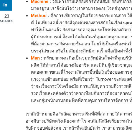
Machine
:
วิณพา เรามีเครื่องจักรที่ทันสมัย รองรับกำ
มาตรฐาน เราจึงมั่นใจว่าเราสามารถตอบโจทย์ทุกความต
Method
:
คือการเชี่ยวชาญในเรื่องของกระบวนการ วิธ
23
SHARES
ดี ไม่เพียงแค่นี้เรายังมีจุดเด่นของสารสกัดในเรื่อง
spra
ทำให้เป็นผงแล้ว ยังสามารถคงคุณประโยชน์ของตัวยาไ
ผู้มีประสบการณ์ ถึงจะได้ผลิตภัณฑ์คุณภาพสูงออกมา รว
ที่ต้องผ่านการสกัดหลายขั้นตอน โดยใช้เป็นเครื่องพ่น
บรรจุใส่ขวด หรือไม่เสียประสิทธิภาพเร็วเมื่อเปิดฝาทิ้งไ
Man
:
ทรัพยากรคน ถือเป็นขุมทรัพย์อันล้ำค่าที่ทุกบร
ผลิต ให้ทำงานได้อย่างมืออาชีพ และมีทีมผู้เชี่ยวชา
ตลอดเวลาขณะนี้โรงงานวิณพาขึ้นชื่อในเรื่องของการด
แรงงานเข้าออกบ่อย หรือที่เรียกว่า Turnover จะส่ง
ว่าจะเรื่องการใช้เครื่องมือ การแก้ปัญหา รวมถึงการ
รวดเร็วและคล่องตัวกว่าหากเทียบกับการต้องมาหาคนใหม
และกลุ่มพนักงานออฟฟิตที่ควบคุมการบริหารจัดการ 
เรามีเป้าหมายคือ “ผลิตอาหารเสริมที่ดีที่สุด ภายใต้ความซ
อาจมีบางบริษัทหวังเพียงผลกำไร จนลืมนึกถึงจริยธรรมในกา
รับผิดชอบต่อสังคม เรากล้าที่จะยืนยันว่า เราสามารถผลิต