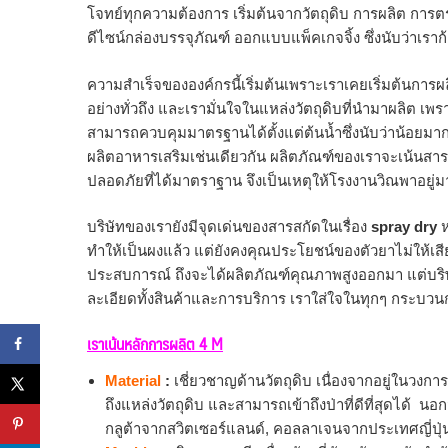
โจทย์ทุกความต้องการ เริ่มต้นจากวัตถุดิบ การผลิต การ
ดีไซน์กล่องบรรจุภัณฑ์ ออกแบบแพ็คเกจจิ้ง ซึ่งนับว่าเรา
ความสำเร็จขององค์กรนี้เริ่มต้นเพราะเราเคยเริ่มต้นกา
อย่างทั่วถึง และเรามั่นใจในแหล่งวัตถุดิบที่นำมาผลิต เพราะเราร
สามารถควบคุมมาตรฐานได้ตั้งแต่ต้นน้ำซึ่งนับว่าน้อยมาก
ผลิตอาหารเสริมเช่นเดียวกัน ผลิตภัณฑ์ของเราจะเน้นสา
ปลอดภัยที่ได้มาตราฐาน จึงเป็นเหตุให้โรงงานวิณพาอยู่มา
บริษัทของเรายังมีจุดเด่นของสารสกัดในเรื่อง
spray dry
ห
ทำให้เป็นผงแล้ว แต่ยังคงคุณประโยชน์ของตัวยาไม่ให้เสี
ประสบการณ์ ถึงจะได้ผลิตภัณฑ์คุณภาพสูงออกมา แต่บริษ
ละเอียดทั้งสินค้าและการบริการ เราใส่ใจในทุกๆ กระบวนก
เราเน้นหลักการผลิต 4 M
Material
:
เชี่ยวชาญด้านวัตถุดิบ เนื่องจากอยู่ในว
ถึงแหล่งวัตถุดิบ และสามารถเข้าถึงป่าที่ดีที่สุดได้ 
กลูต้าจากสวิตเซอร์แลนด์, คอลลาเจนจากประเทศญี่ปุ่น