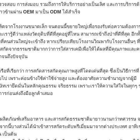
ตรวจสอบ การส่งมอบ รวมถึงการให้บริการอย่างเป็นเลิศ และการบริการด
ก้าวข้ามผ่าน
OEM
มาเป็น
ODM
ได้สำเร็จ
รผลิตจากโรงงานขนาดเล็ก จนตอนนี้ขยายใหญ่เพื่อรองรับต่อความต้องกา
ู้ดีว่าแหล่งวัตถุดิบที่ดีที่สุดอยู่ที่ไหน สามารถเข้าถึงป่าที่ดีที่สุด อีกทั้
ที่คนส่วนใหญ่จะเข้าถึง หากเปรียบเทียบโรงงานวิณพากับโรงงานอื่นๆ ที่
รสกัดจากธรรมชาติมากกว่าการใส่สารเคมีเพื่อให้ได้ผลที่มีคุณภาพและ
จนถึงปัจจุบัน
รือที่เรียกว่า การสกัดสารสกัดคุณภาพสูงที่โดดเด่นที่สุด ซึ่งเป็นวิธีการที่
ยไป เพราะค่อนข้างใช้ค่าใช้จ่ายสูง และต้องอาศัยความชำนาญจากผู้มี
ัทเรายึดมั่นในหลักคุณธรรม จริยธรรม เพราะเราให้ความใส่ใจในทุกๆ 
ารก่อนส่งถึงมือลูกค้าเสมอ
งการผลิตภัณฑ์เสริมอาหาร และสารสกัดธรรมชาติมายาวนานกว่าทศวรรษ จน
นอกจากนี้บางส่วนได้นำเข้าสารสกัดระดับพรีเมี่ยมมาจากต่างประเทศ อาทิเ
 เป็นต้น