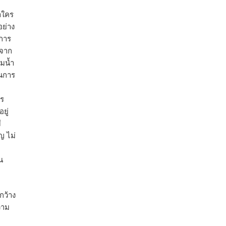
าใคร
อย่าง
นการ
ญจาก
่มน้ำ
วนการ
าร
ยู่
ี
ญ ไม่
น
กว้าง
วาม