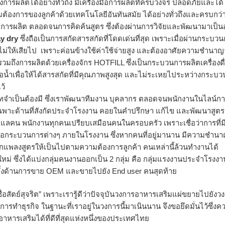
ลังการผลิตได้อย่างทั่วถึง มีเครื่องมือการผลิตที่ครบวงจร ปลอดภัยและได้
้องการของลูกค้าด้วยเทคโนโลยีอันทันสมัย ได้อย่างทั่วถึงและครบกว่
ีการผลิต ตลอดจนการคิดค้นสูตร ซึ่งต้องผ่านการวิจัยและพัฒนามาเป็น
y dry
ซึ่งถือเป็นการสกัดสารสกัดที่โดดเด่นที่สุด เพราะเมื่อผ่านกระบว
ม่ให้เสียไป เพราะค่อนข้างใช้ค่าใช้จ่ายสูง และต้องอาศัยความชำนา
มถึงการผลิตด้วยเครื่องจักร HOTFILL ซึ่งเป็นกระบวนการผลิตเครื่องดื
ไอน้ำเพื่อให้ได้สารสกัดที่มีคุณภาพสูงสุด และไม่ระเหยไประหว่างกระบ
ว้
ิษัทจำเป็นต้องมี ซึ่งเราพัฒนาทีมงาน บุคลากร ตลอดจนพนักงานในไลน์ก
ญเฉพาะด้านที่สังกัดประจำโรงงาน คอยในคำปรึกษา แก้ไข และพัฒนาสูตรอ
ูแลคน พนักงานทุกคนเปรียบเสมือนคนในครอบครัว เพราะเชื่อว่าการที่ม
ผลต่อกระบวนการต่างๆ ภายในโรงงาน ซึ่งหากคนที่อยู่มานาน มีความชำนา
พลิกแพลงสูตรให้เป็นไปตามความต้องการลูกค้า คนเหล่านี้ล้วนทำงานได้
่ ซึ่งได้แบ่งกลุ่มคนงานออกเป็น 2 กลุ่ม คือ กลุ่มแรงงานประจำโรงงา
ทั้งด้านการขาย OEM และขายไปยัง End user คนสุดท้าย
ื่อสัตย์สุจริต” เพราะเรารู้ดีว่าปัจจุบันวงการอาหารเสริมแผ่ขยายไปยังวง
รทำธุรกิจ ในฐานะที่เราอยู่ในวงการนี้มาเนินนาน จึงขอยึดมั่นไว้ซึ่งค
อาหารเสริมได้ที่ดีที่สุดแห่งหนึ่งของประเทศไทย