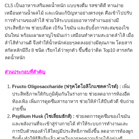
CL5 เป็นอาหารเสริมลดน้ำหนัก แบบชงดื่ม รสชาติดี ทานง่าย
เหมือนทานน้ำผลไม้ และเน้นแก้ปัญหาอย่างตรงจุด คือเข้าไปปรับ
การทำงานของลำไส้ ช่วยให้ระบบย่อยอาหารทำงานอย่างมี
ประสิทธิภาพ ช่วยบล๊อค เบิร์น ไขมัน และยับยั้งการสะสมของไข
มันใหม่ พร้อมเผาผลาญไขมันเก่า เสมือนทำความสะอาดลำไส้ เมื่อ
ลำไส้ทำงานดี จึงทำให้น้ำหนักค่อยๆลดลงอย่างมีคุณภาพ โดยสาร
สกัดหลักมีถึง 8 ชนิด เรียกได้ว่าทุกตัว ขึ้นชื่อว่าติด Top10 สารสกัด
ลดน้ำหนัก
ส่วนประกอบที่สำคัญ
Fructo Oligosaccharide (ฟรุคโตโอลิโกแซคคาไรด์) :
เพิ่ม
ประสิทธิภาพให้กับภูมิคุ้มกันในร่างกาย ช่วยลดอาการท้องอืด
ท้องเฟ้อ เพิ่มการดูดซึมสารอาหาร ช่วยให้ลำไส้บีบตัวดี ขับถ่าย
ง่ายขึ้น
Psyllium Husk (ไซเลี่ยมฮักส์) :
ช่วยลดการดูดซึมของไขมัน
และพลังงานที่จะเข้าสู่ร่างกายได้ ทำให้ระบบการทำงานและ
การบีบตัวของลำไส้ใหญ่มีประสิทธิภาพยิ่งขึ้น ลดอาการท้องผูก
อีกทั้ง ทำให้รู้สึกอิ่มเร็ว ช่วยในการลดความอ้วนได้อย่างดี