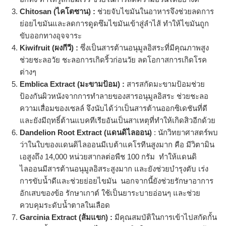
Chitosan (ไคโตซาน) :
ช่วยจับไขมันในอาหารจึงช่วยลดการ
ย่อยไขมันและลดการดูดซึมไขมันเข้าสู่ลำไส้ ทำให้ไขมันถูก
ขับออกทางอุจจาระ
Kiwifruit (ผงกีวี) :
ซึ่งเป็นสารต้านอนุมูลอิสระที่มีคุณภาพสูง
ช่วยชะลอวัย ชะลอการเกิดริ้วก่อนวัย ลดโอกาสการเกิดโรค
ต่างๆ
Emblica Extract (มะขามป้อม) :
สารสกัดมะขามป้อมช่วย
ป้องกันผิวหนังจากการทำลายของสารอนุมูลอิสระ ช่วยชะลอ
ความเสื่อมของเซลล์ จึงนับได้ว่าเป็นสารต้านออกซิเดชันที่ดี
และยังมีฤทธิ์ต้านแบคทีเรียอันเป็นสาเหตุที่ทำให้เกิดสิวอีกด้วย
Dandelion Root Extract (แดนดิไลออน)
: นักวิทยาศาสตร์พบ
ว่าในใบของแดนดิไลออนมีเบต้าแคโรทีนสูงมาก คือ มีวิตามิน
เอสูงถึง 14,000 หน่วยสากลต่อพืช 100 กรัม ทำให้แดนดิ
ไลออนมีสารต้านอนุมูลอิสระสูงมาก และยังช่วยบำรุงตับ เร่ง
การขับน้ำดีและช่วยย่อยไขมัน นอกจากนี้ยังช่วยรักษาอาการ
อักเสบของข้อ รักษาเกาต์ ใช้เป็นยาระบายอ่อนๆ และช่วย
ควบคุมระดับน้ำตาลในเลือด
Garcinia Extract (ส้มแขก) :
มีคุณสมบัติในการเข้าไปสกัดกั้น