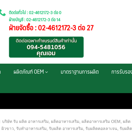
ติดต่อทั่วไป : 02-4612172-3 ต่อ 0
ฝ่ายบัญชี : 02-4612172-3 ต่อ 14
ฝ่ายจัดซื้อ : 02-4612172-3 ต่อ 27
า
ผลิตภัณฑ์ OEM
มาตราฐานการผลิต
การรับรอ
บริษัท รับ ผลิต อาหารเสริม
,
ผลิตอาหารเสริม
,
ผลิตอาหารเสริม OEM
,
ผลิต
 ผิวขาว
,
รับทำอาหารเสริม
,
รับผลิต อาหารเสริม
,
รับผลิตคอลลาเจน
,
รับผลิต