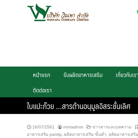
Skip
to
content
หน้าแรก
รับผลิตอาหารเสริม
เกี่ยวกับเร
ติดต่อเรา
ใบแปะก๊วย …สารต้านอนุมูลอิสระชั้นเลิศ
16/07/2561
mintadmin
ข่าวสารและบทความ
อาหารเสริม pantip
,
ผลิตอาหารเสริม ขั้นต่ำ
,
ผลิตอาหารเสริม