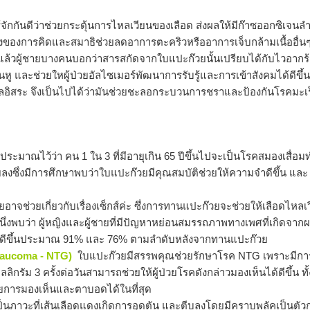
้จักกันดีว่าช่วยกระตุ้นการไหลเวียนของเลือด ส่งผลให้มีก๊าซออกซิเจนลำ
รื่องของการคิดและสมาธิช่วยลดอาการตะคริวหรืออาการเจ็บกล้ามเนื้ออื่น
แล้วผู้ชายบางคนบอกว่าสารสกัดจากใบแปะก๊วยนั้นเปรียบได้กับไวอากร้
หู และช่วยใหผู้ป่วยอัลไซเมอร์พัฒนาการรับรู้และการเข้าสังคมได้ดีขึ้น
ิสระ จึงเป็นไปได้ว่ามันช่วยชะลอกระบวนการชราและป้องกันโรคมะเร
ประมาณไว้ว่า คน 1 ใน 3 ที่มีอายุเกิน 65 ปีขึ้นไปจะเป็นโรคสมองเสื่อม
ยลงซึ่งมีการศึกษาพบว่าใบแปะก๊วยมีคุณสมบัติช่วยให้ความจำดีขึ้น และ
จช่วยเกี่ยวกับเรื่องเซ็กส์ค่ะ ซึ่งการทานแปะก๊วยจะช่วยให้เลือดไหลเ
หนึ่งพบว่า ผู้หญิงและผู้ชายที่มีปัญหาหย่อนสมรรถภาพทางเพศที่เกิดจาก
รดีขึ้นประมาณ 91% และ 76% ตามลำดับหลังจากทานแปะก๊วย
laucoma - NTG)
ใบแปะก๊วยมีสรรพคุณช่วยรักษาโรค NTG เพราะมีกา
รัม 3 ครั้งต่อวันสามารถช่วยให้ผู้ป่วยโรคดังกล่าวมองเห็นได้ดีขึ้น ทั้ง
สียการมองเห็นและตาบอดได้ในที่สุด
นภาวะที่เส้นเลือดแดงเกิดการอุดตัน และตีบลงโดยมีคราบพลัคเป็นตัว