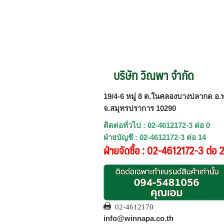
บริษัท วิณพา จำกัด
19/4-6 หมู่ 8 ต.ในคลองบางปลากด อ.พ
จ.สมุทรปราการ 10290
ติดต่อทั่วไป : 02-4612172-3 ต่อ 0
ฝ่ายบัญชี : 02-4612172-3 ต่อ 14
ฝ่ายจัดซื้อ : 02-4612172-3 ต่อ 
02-4612170
info@winnapa.co.th