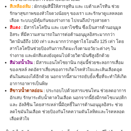
สีเหลือง/ส้ม
: ผักกลุ่มสีนี้ให้สารลูทีน และ เบต้าแคโรทีน ช่วย
รักษาสุขภาพของหัวใจดวงน้อยๆ ของเรา และรักษาดูแลหลอด
เลือด ระบบภูมิคุ้มกันของร่างกาย ไปจนถึงบำรุงสายตา
สีแดง
: มีสารไลโคปีน และ เบตาไซซีน ซึ่งเป็นสารต้านอนุมูล
อิสระ ที่มีความสามารถในการต่อต้านอนุมูลอิสระมากกว่า
วิตามินอีถึง 100 เท่า และมากกว่ากลูตาไธโอนถึง 125 เท่า โดย
สารไลโคปีนช่วยป้องกันการเกิดมะเร็งตามอวัยวะต่างๆ ใน
ร่างกาย และผักสีแดงยังอุดมไปด้วยวิตามินซีสูงอีกด้วย
สีม่วง/น้ำเงิน
: มีสารแอนโทไซยานิน กลุ่มนี้ช่วยชะลอการเสื่อม
ของเซลล์ ลดอัตราเสี่ยงของการเกิดโรคหัวใจและเส้นเลือดอุด
ตันในสมองได้อีกด้วย นอกจากนี้สามารถยับยั้งเชื้อที่จะทำให้เกิด
อาการอาหารเป็นพิษ
สีขาว/น้ำตาลอ่อน
: ประกอบไปด้วยสารแซนโทน ช่วยลดอาการ
อักเสบ รักษาระดับน้ำตาลในเลือด นอกจากนี้ยังมีกรดไซแนปติก
และ อัลลิซิน โดยสารเหล่านี้มีฤทธิ์ในการต้านอนุมูลอิสระ ช่วย
ลดไขมันในเลือด ช่วยป้องกันโรคความดันโลหิตและโรคหลอด
เลือดหัวใจ