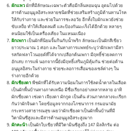
ผักแพว
ผักที่มีลักษณะเฉพาะตัวคือมีกลิ่นหอมฉุน อุดมไปด้วย
สารต้านอนุมูลอิสระหลายชนิดที่ช่วยเสริมสร้างภูมิต้านทานโรค
ให้กับร่างกาย และช่วยในการชะลอวัย อีกทั้งใบผักแพวยังช่วย
ขับเหงื่อ ทำให้เลือดลมดี และป้องกันมะเร็งได้อีกด้วย หลายๆ
คนนิยมใช้เป็นเครื่องเคียง ในแหนมเนือง
ฝักเพกา
เป็นผักที่นิยมจิ้มกินกับน้ำพริก ลักษณะเป็นฝักสีเขียว
ยาวประมาณ 1 ศอก และในทางการแพทย์ระบุว่าฝักเพกามีสา
รสกัดฟลาโวนอยด์ที่ได้จากเปลือกต้นเพกา มีฤทธิ์ช่วยลดการ
อักเสบ การแพ้ นอกจากนี้ยังมีฤทธิ์เสริมภูมิคุ้มกัน ช่วยต่อต้าน
อนุมูลอิสระในร่างกาย ช่วยชะลอการเสื่อมของเซล์ต่างๆ ใน
ร่างกายอีกด้วย
ผักเชียงดา
พืชผักที่ได้รับความนิยมในการใช้ลดน้ำตาลในเลือด
เป็นผักพื้นบ้านทางภาคเหนือ มีชื่อเรียกอย่างหลากหลาย อาทิ
ผักเซี่ยงดา เซ่งดา เจียงดา ผักกูด เป็นต้น ส่วนภาคกลางจะเรียก
กันว่าผักจินดา โดยข้อมูลจากกองโภชนาการ กรมอนามัย
กระทรวงสาธารณสุข เผยว่าผักเชียงดาเป็นผักพื้นบ้านที่มี
วิตามินซีสูงและมีสารต้านอนุมูลอิสระสูงมาก
ผักคะน้า
เป็นผักใบเขียวที่มีวิตามินซีสูงถึง 147 มิลลิกรัม ต่อ