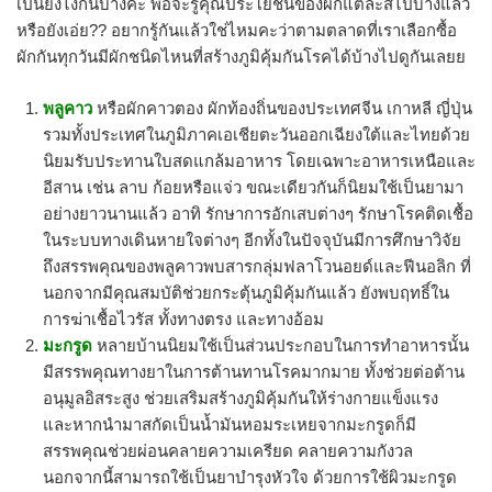
เป็นยังไงกันบ้างคะ พอจะรู้คุณประโยชน์ของผักแต่ละสีไปบ้างแล้ว
หรือยังเอ่ย?? อยากรู้กันแล้วใช่ไหมคะว่าตามตลาดที่เราเลือกซื้อ
ผักกันทุกวันมีผักชนิดไหนที่สร้างภูมิคุ้มกันโรคได้บ้างไปดูกันเลยย
พลูคาว
หรือผักคาวตอง ผักท้องถิ่นของประเทศจีน เกาหลี ญี่ปุ่น
รวมทั้งประเทศในภูมิภาคเอเชียตะวันออกเฉียงใต้และไทยด้วย
นิยมรับประทานใบสดแกล้มอาหาร โดยเฉพาะอาหารเหนือและ
อีสาน เช่น ลาบ ก้อยหรือแจ่ว ขณะเดียวกันก็นิยมใช้เป็นยามา
อย่างยาวนานแล้ว อาทิ รักษาการอักเสบต่างๆ รักษาโรคติดเชื้อ
ในระบบทางเดินหายใจต่างๆ อีกทั้งในปัจจุบันมีการศึกษาวิจัย
ถึงสรรพคุณของพลูคาวพบสารกลุ่มฟลาโวนอยด์และฟีนอลิก ที่
นอกจากมีคุณสมบัติช่วยกระตุ้นภูมิคุ้มกันแล้ว ยังพบฤทธิ์ใน
การฆ่าเชื้อไวรัส ทั้งทางตรง และทางอ้อม
มะกรูด
หลายบ้านนิยมใช้เป็นส่วนประกอบในการทำอาหารนั้น
มีสรรพคุณทางยาในการต้านทานโรคมากมาย ทั้งช่วยต่อต้าน
อนุมูลอิสระสูง ช่วยเสริมสร้างภูมิคุ้มกันให้ร่างกายแข็งแรง
และหากนำมาสกัดเป็นน้ำมันหอมระเหยจากมะกรูดก็มี
สรรพคุณช่วยผ่อนคลายความเครียด คลายความกังวล
นอกจากนี้สามารถใช้เป็นยาบำรุงหัวใจ ด้วยการใช้ผิวมะกรูด