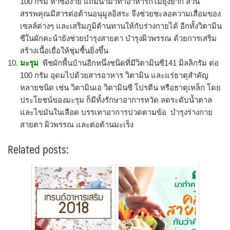
100 กรัม หาซื้อง่าย แถมนำมาทำอาหารก็ไม่ยุ่งยาก ส่วน
สรรพคุณมีสารต่อต้านอนุมูลอิสระ จึงช่วยชะลอความเสื่อมของ
เซลล์ต่างๆ และเสริมภูมิต้านทานให้กับร่างกายได้ อีกทั้งวิตามิน
ซีในผักคะน้ายังช่วยบำรุงสายตา บำรุงผิวพรรณ ด้วยการเสริม
สร้างเนื้อเยื่อให้ชุ่มชื้นยิ่งขึ้น
มะรุม
พืชผักพื้นบ้านอีกหนึ่งชนิดที่มีวิตามินซี141 มิลลิกรัม ต่อ
100 กรัม อุดมไปด้วยสารอาหาร วิตามิน และแร่ธาตุสำคัญ
หลายชนิด เช่น วิตามินเอ วิตามินซี โปรตีน หรือธาตุเหล็ก โดย
ประโยชน์ของมะรุม ก็มีทั้งรักษาอาการหวัด ลดระดับน้ำตาล
และไขมันในเลือด บรรเทาอาการปวดตามข้อ บำรุงร่างกาย
สายตา ผิวพรรณ และต่อต้านมะเร็ง
Related posts: