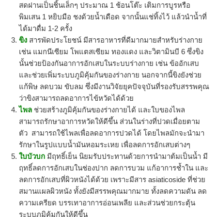
สดฝานเป็นชิ้นเล็กๆ ประมาณ 1 ช้อนโต๊ะ เติมการบูรหรือ
พิมเสน 1 หยิบมือ ชงด้วยน้ำเดือด จากนั้นแช่ทิ้งไว้ แล้วนำน้ำที่
ได้มาดื่ม 1-2 ครั้ง
ขิง
สารพัดประโยชน์ มีสารอาหารที่ดีมากมายสำหรับร่างกาย
เช่น แมกนีเซียม โพแตสเซียม ทองแดง และวิตามินบี 6 ซึ่งขิง
นั้นช่วยป้องกันอาการอักเสบในระบบร่างกาย เช่น ข้ออักเสบ
และช่วยเพิ่มระบบภูมิคุ้มกันของร่างกาย นอกจากนี้ขิงยังช่วย
แก้พิษ ลดบวม ขับลม ซึ่งมีงานวิจัยยุคปัจจุบันที่รองรับสรรพคุณ
ว่าขิงสามารถลดอาการไข้หวัดได้ด้วย
ไพล
ช่วยสร้างภูมิคุ้มกันของร่างกายได้ และใบของไพล
สามารถรักษาอาการหวัดให้ดีขึ้น ส่วนในร่างที่ปวดเมื่อยตาม
ตัว สามารถใช้ไพลเพื่อลดอาการปวดได้ โดยไพลมักจะนำมา
รักษาในรูปแบบน้ำมันหอมระเหย เพื่อลดการอักเสบต่างๆ
ใบบัวบก
มีฤทธิ์เย็น นิยมรับประทานด้วยการนำมาต้มเป็นน้ำ มี
ฤทธิ์ลดการอักเสบในช่องปาก ลดการบวม แก้อาการช้ำใน และ
ลดการอักเสบที่ผิวหนังได้ด้วย เพราะมีสาร asiaticoside ที่ช่วย
สมานแผลผิวหนัง ทั้งยังมีสรรพคุณมากมาย ทั้งลดความดัน ลด
ความเครียด บรรเทาอาการอ่อนเพลีย และส่วนช่วยกระตุ้น
ระบบภูมิคุ้มกันให้ดีขึ้น