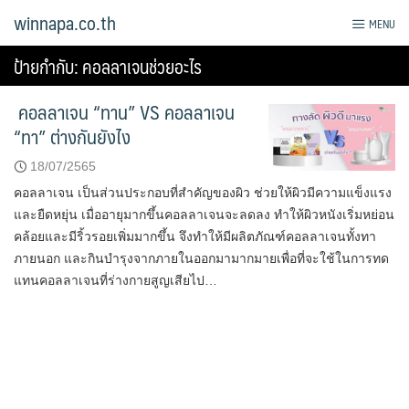
Skip
winnapa.co.th
MENU
to
content
ป้ายกำกับ:
คอลลาเจนช่วยอะไร
คอลลาเจน “ทาน” VS คอลลาเจน
“ทา” ต่างกันยังไง
18/07/2565
คอลลาเจน เป็นส่วนประกอบที่สำคัญของผิว ช่วยให้ผิวมีความแข็งแรง
และยืดหยุ่น เมื่ออายุมากขึ้นคอลลาเจนจะลดลง ทำให้ผิวหนังเริ่มหย่อน
คล้อยและมีริ้วรอยเพิ่มมากขึ้น จึงทำให้มีผลิตภัณฑ์คอลลาเจนทั้งทา
ภายนอก และกินบำรุงจากภายในออกมามากมายเพื่อที่จะใช้ในการทด
แทนคอลลาเจนที่ร่างกายสูญเสียไป…