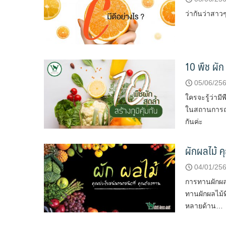
ว่ากันว่าสาวๆ
10 พืช ผัก 
05/06/25
ใครจะรู้ว่ามี
ในสถานการณ์โ
กันค่ะ
ผักผลไม้ ค
04/01/25
การทานผักผล
ทานผักผลไม้ท
หลายด้าน…