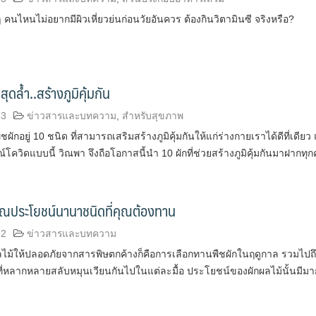
 คนไหนไม่อยากมีผิวเหี่ยวย่นก่อนวัยอันควร ต้องกินวิตามินซี จริงหรือ?
สุดล้ำ..สร้างภูมิคุ้มกัน
63
ข่าวสารและบทความ
,
สำหรับสุขภาพ
พืชผักอยู่ 10 ชนิด ที่สามารถเสริมสร้างภูมิคุ้มกันให้แก่ร่างกายเราได้ดีที่เดียว
ควิดแบบนี้ วิณพา จึงถือโอกาสนี้นำ 10 ผักที่ช่วยสร้างภูมิคุ้มกันมาฝากทุ
ุณประโยชน์นานาชนิดที่คุณต้องทาน
62
ข่าวสารและบทความ
ไม้ให้ปลอดภัยจากสารพิษตกค้างก็คือการเลือกทานพืชผักในฤดูกาล รวมไปถ
ี่หลากหลายสลับหมุนเวียนกันไปในแต่ละมื้อ ประโยชน์ของผักผลไม้นั้นมีม