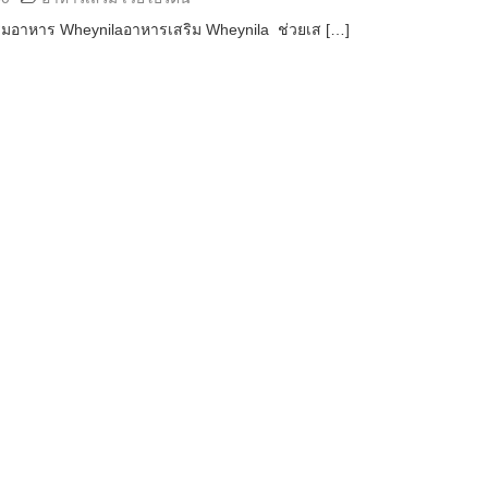
ริมอาหาร Wheynilaอาหารเสริม Wheynila ช่วยเส […]