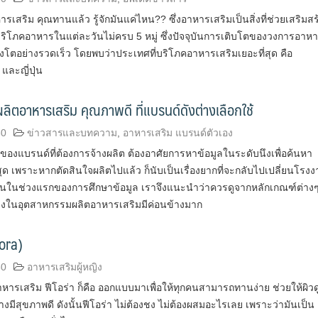
ารเสริม คุณทานแล้ว รู้จักมันแค่ไหน?? ซึ่งอาหารเสริมเป็นสิ่งที่ช่วยเสริมสร
อบริโภคอาหารในแต่ละวันไม่ครบ 5 หมู่ ซึ่งปัจจุบันการเติบโตของวงการอาห
างโตอย่างรวดเร็ว โดยพบว่าประเทศที่บริโภคอาหารเสริมเยอะที่สุด คือ
และญี่ปุ่น
ลิตอาหารเสริม คุณภาพดี ที่แบรนด์ดังต่างเลือกใช้
60
ข่าวสารและบทความ
,
อาหารเสริม แบรนด์ตัวเอง
ของแบรนด์ที่ต้องการจ้างผลิต ต้องอาศัยการหาข้อมูลในระดับนึงเพื่อค้นหา
ี่สุด เพราะหากตัดสินใจผลิตไปแล้ว ก็นับเป็นเรื่องยากที่จะกลับไปเปลี่ยนโรง
นั้นในช่วงแรกของการศึกษาข้อมูล เราจึงแนะนำว่าควรดูจากหลักเกณฑ์ต่าง
แข่งในอุตสาหกรรมผลิตอาหารเสริมมีค่อนข้างมาก
eora)
60
อาหารเสริมผู้หญิง
หารเสริม ฟีโอร่า ก็คือ ออกแบบมาเพื่อให้ทุกคนสามารถทานง่าย ช่วยให้ผิวด
างมีสุขภาพดี ดังนั้นฟีโอร่า ไม่ต้องชง ไม่ต้องผสมอะไรเลย เพราะว่ามันเป็น