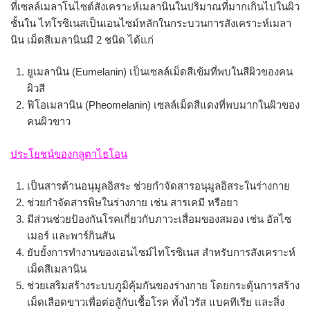
ที่เซลล์เมลาโนไซต์สังเคราะห์เมลานินในปริมาณที่มากเกินไปในผิว
ชั้นใน ไทโรซิเนสเป็นเอนไซม์หลักในกระบวนการสังเคราะห์เมลา
นิน เม็ดสีเมลานินมี 2 ชนิด ได้แก่
ยูเมลานิน (Eumelanin) เป็นเซลล์เม็ดสีเข้มที่พบในสีผิวของคน
ผิวสี
ฟิโอเมลานิน (Pheomelanin) เซลล์เม็ดสีแดงที่พบมากในผิวของ
คนผิวขาว
ประโยชน์ของกลูตาไธโอน
เป็นสารต้านอนุมูลอิสระ ช่วยกำจัดสารอนุมูลอิสระในร่างกาย
ช่วยกำจัดสารพิษในร่างกาย เช่น สารเคมี หรือยา
มีส่วนช่วยป้องกันโรคเกี่ยวกับภาวะเสื่อมของสมอง เช่น อัลไซ
เมอร์ และพาร์กินสัน
ยับยั้งการทำงานของเอนไซม์ไทโรซิเนส สำหรับการสังเคราะห์
เม็ดสีเมลานิน
ช่วยเสริมสร้างระบบภูมิคุ้มกันของร่างกาย โดยกระตุ้นการสร้าง
เม็ดเลือดขาวเพื่อต่อสู้กับเชื้อโรค ทั้งไวรัส แบคทีเรีย และสิ่ง