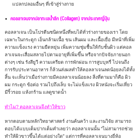
แปลกปลอมอื่นๆ ที่เข้าสู่ร่างกาย
คอลลาเจนจากปลาทะเลน้ำลึก (
Collagen) จากประเทศญี่ปุ่น
คอลลาเจน เป็นโปรตีนชนิดหนึ่งที่พบได้ทั่วร่างกายของเรา โดย
เฉพาะในกระดูก เอ็นกล้ามเนื้อ ขน เส้นผม และเนื้อเยื่อ มีหน้าที่เพิ่ม
ความแข็งแรง ความยืดหยุ่น เพิ่มความชุ่มชื้นให้กับชั้นผิว แต่คอล
ลาเจนจะเสื่อมสลายไปตามอายุที่เพิ่มขึ้น หรือจากปัจจัยภายนอก
ต่างๆ เช่น รังสียูวี ความเครียด การพักผ่อน การสูบบุหรี่ ไปจนถึง
การรับประทานอาหาร ก็ล้วนส่งผลทำให้คอลลาเจนลดน้อยลงได้ทั้ง
สิ้น จะเห็นว่าเมื่อร่างกายมีคอลลาเจนน้อยลง สิ่งที่ตามมาก็คือ ผิว
ผม กระดูก ข้อต่อ รวมไปถึงเล็บ จะไม่แข็งแรง ผิวหนังจะเริ่มเหี่ยว
มีริ้วรอย แห้งกร้าน แลดูขาดน้ำ
ทำไม? คอลลาเจนจึงทำให้ขาว
หากตอบตามหลักวิทยาศาสตร์ งานค้นคว้า และงานวิจัย สามารถ
ตอบได้แบบเต็มปากเต็มคำเลยว่า คอลลาเจนนั้น “ไม่สามารถช่วย
ทำให้ผิวขาวขึ้นได้แต่อย่างใด” แต่การที่คอลลาเจนบางยี่ห้อ