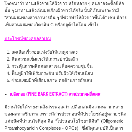
โฆษณาว่า ทานแล้วช่วยให้ผิวขาว หรือหลาย ๆ คนอาจจะซื้อยี่ห้อ
นั้น ๆ มาทานแล้วเห็นผลเรื่องผิวขาวได้จริง นั้นก็เป็นเพราะว่ามี
“ส่วนผสมของสารอาหารอื่น ๆ ที่ช่วยทำให้ผิวขาวขึ้นได้” เช่น มีการ
เพิ่มส่วนผสมของวิตามิน C หรือกลูต้าไธโอน เข้าไป
ประโยชน์ของคอลลาเจน
ลดเลือนริ้วรอยแห่งวัยให้แลดูจางลง
คืนความแข็งแรงให้เกราะปกป้องผิว
กระตุ้นการผลิตคอลลาเจน ล็อคความชุ่มชื่น
ฟื้นฟูผิวให้เฟิร์มกระชับ ปรับผิวให้เรียบเนียน
ซ่อมแซมผิวที่เสื่อมสภาพ ต่อต้านการอักเสบ
เปลือกสน (
PINE BARK EXTRACT) จากประเทศฝรั่งเศส
มีงานวิจัยได้รายงานถึงสรรพคุณว่า เปลือกสนมีความหลากหลาย
ของผลทางชีวภาพ เพราะมีสารประกอบที่มีประโยชน์อยู่หลายชนิด
แต่ชนิดที่น่าสนใจที่สุด คือ “โปรแอนโธไซยานิดิน” (Oligomeric
Proanthocyanidin Complexes - OPCs) ซึ่งมีคุณสมบัติเป็นสาร