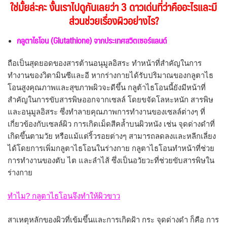
ใช่มั้ยล่ะคะ งั้นเราไปดูกันเลยว่า 3 ดาวเด่นที่ว่าคืออะไรและมี
ส่วนช่วยเรื่องผิวอย่างไร?
กลูตาไธโอน (
Glutathione) จากประเทศสวิตเซอร์แลนด์
ถือเป็นสุดยอดของสารต้านอนุมูลอิสระ ทำหน้าที่สำคัญในการ
ทำงานของวิตามินซีและอี หากร่างกายได้รับปริมาณของกลูตาไธ
โอนสูงคุณภาพและสุขภาพผิวจะดีขึ้น กลูต้าไธโอนนี้ยังมีหน้าที่
สำคัญในการขับสารพิษออกจากเซลล์ โดยขจัดโลหะหนัก สารพิษ
และอนุมูลอิสระ ซึ่งทำลายคุณภาพการทำงานของเซลล์ต่างๆ ที่
เกี่ยวข้องกับเซลล์ผิว การเกิดเม็ดสีคล้ำบนผิวหนัง เช่น จุดด่างดำที่
เกิดขึ้นตามวัย หรือแม้แต่ริ้วรอยต่างๆ สามารถลดลงและหลีกเลี่ยง
ได้โดยการเพิ่มกลูตาไธโอนในร่างกาย กลูตาไธโอนทำหน้าที่ช่วย
การทำงานของตับ ไต และลำไส้ ซึ่งเป็นอวัยวะที่ช่วยขับสารพิษใน
ร่างกาย
ทำไม? กลูตาไธโอนจึงทำให้ผิวขาว
สาเหตุหลักของผิวที่เข้มขึ้นและการเกิดฝ้า กระ จุดด่างดำ ก็คือ การ