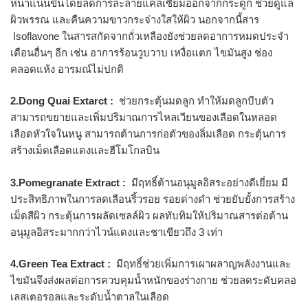
หนาแน่นขึ้นโดยลดการละลายแคลเซียมออกจากกระดูก ช่วยดูแล
ผิวพรรณ และคืนความขาวกระจ่างใสให้ผิว นอกจากนี้สาร
Isoflavone ในสารสกัดจากถั่วเหลืองยังช่วยลดอาการหมดประจำ
เดือนอื่นๆ อีก เช่น อาการร้อนวูบวาบ เหงื่อแตก ไขมันสูง ช่อง
คลอดแห้ง อารมณ์ไม่ปกติ
2.Dong Quai Extarct :
ช่วยกระตุ้นมดลูก ทำให้มดลูกบีบตัว
สามารถขยายและเพิ่มปริมาณการไหลเวียนของเลือดในหลอด
เลือดหัวใจในหนู สามารถต้านการก่อตัวของลิ่มเลือด กระตุ้นการ
สร้างเม็ดเลือดแดงและฮีโมโกลบิน
3.Pomegranate Extract :
มีฤทธิ์ต้านอนุมูลอิสระอย่างดีเยี่ยม มี
ประสิทธิภาพในการลดเลือนริ้วรอย รอยด่างดำ ช่วยยับยั้งการสร้าง
เม็ดสีผิว กระตุ้นการผลัดเซลล์ผิว ผลทับทิมให้ปริมาณสารต่อต้าน
อนุมูลอิสระมากกว่าไวน์แดงและชาเขียวถึง 3 เท่า
4.Green Tea Extract :
มีฤทธิ์ช่วยเพิ่มการเผาผลาญพลังงานและ
ไขมันจึงส่งผลต่อการควบคุมน้ำหนักของร่างกาย ช่วยลดระดับคลอ
เลสเตอรอลและระดับน้ำตาลในเลือด