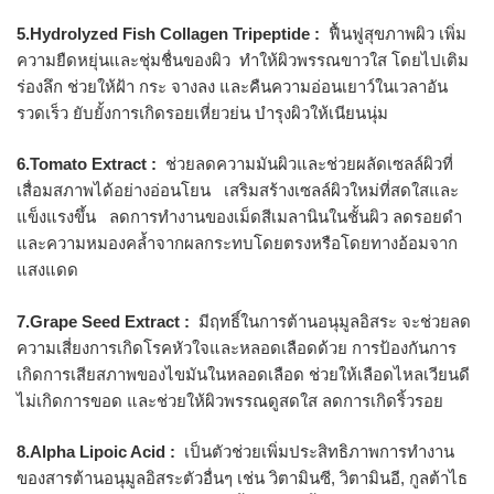
5.Hydrolyzed Fish Collagen Tripeptide :
ฟื้นฟูสุขภาพผิว เพิ่ม
ความยืดหยุ่นและชุ่มชื่นของผิว ทำให้ผิวพรรณขาวใส โดยไปเติม
ร่องลึก ช่วยให้ฝ้า กระ จางลง และคืนความอ่อนเยาว์ในเวลาอัน
รวดเร็ว ยับยั้งการเกิดรอยเหี่ยวย่น บำรุงผิวให้เนียนนุ่ม
6.Tomato Extract :
ช่วยลดความมันผิวและช่วยผลัดเซลล์ผิวที่
เสื่อมสภาพได้อย่างอ่อนโยน เสริมสร้างเซลล์ผิวใหม่ที่สดใสและ
แข็งแรงขึ้น ลดการทำงานของเม็ดสีเมลานินในชั้นผิว ลดรอยดำ
และความหมองคล้ำจากผลกระทบโดยตรงหรือโดยทางอ้อมจาก
แสงแดด
7.Grape Seed Extract :
มีฤทธิ์ในการต้านอนุมูลอิสระ จะช่วยลด
ความเสี่ยงการเกิดโรคหัวใจและหลอดเลือดด้วย การป้องกันการ
เกิดการเสียสภาพของไขมันในหลอดเลือด ช่วยให้เลือดไหลเวียนดี
ไม่เกิดการขอด และช่วยให้ผิวพรรณดูสดใส ลดการเกิดริ้วรอย
8.Alpha Lipoic Acid :
เป็นตัวช่วยเพิ่มประสิทธิภาพการทำงาน
ของสารต้านอนุมูลอิสระตัวอื่นๆ เช่น วิตามินซี, วิตามินอี, กูลต้าไธ