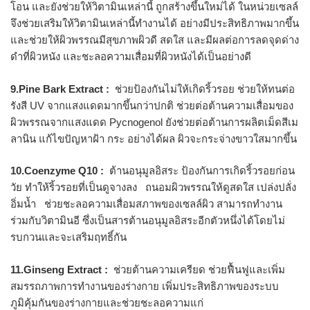
โอน และยังช่วยให้วิตามินเหล่านี้ ถูกสร้างขึ้นใหม่ได้ ในหน่วยเซลล์
จึงช่วยเสริมให้วิตามินเหล่านี้ทำงานได้ อย่างมีประสิทธิภาพมากขึ้น
และช่วยให้ผิวพรรณมีสุขภาพผิวดี สดใส และมีผลต่อการลดจุดด่าง
ดำที่ผิวหนัง และชะลอความเสื่อมที่ผิวหนังได้เป็นอย่างดี
9.Pine Bark Extract :
ช่วยป้องกันไม่ให้เกิดริ้วรอย ช่วยให้ทนต่อ
รังสี UV จากแสงแดดมากขึ้นกว่าปกติ ช่วยต่อต้านความเสื่อมของ
ผิวพรรณจากแสงแดด Pycnogenol ยังช่วยต่อต้านการผลิตเม็ดสีเม
ลานิน แก้ไขปัญหาฝ้า กระ อย่างได้ผล ผิวจะกระจ่างขาวใสมากขึ้น
10.Coenzyme Q10 :
ต้านอนุมูลอิสระ ป้องกันการเกิดริ้วรอยก่อน
วัย ทำให้ริ้วรอยที่เป็นดูจางลง ถนอมผิวพรรณให้ดูสดใส เปล่งปลั่ง
อิ่มน้ำ ช่วยชะลอความเสื่อมสภาพของเซลล์ผิว สามารถทำงาน
ร่วมกับวิตามินอี ซึ่งเป็นสารต้านอนุมูลอิสระอีกตัวหนึ่งได้โดยไม่
รบกวนและจะเสริมฤทธิ์กัน
11.Ginseng Extract :
ช่วยต้านความเครียด ช่วยฟื้นฟูและเพิ่ม
สมรรถภาพการทำงานของร่างกาย เพิ่มประสิทธิภาพของระบบ
ภูมิคุ้มกันของร่างกายและช่วยชะลอความแก่