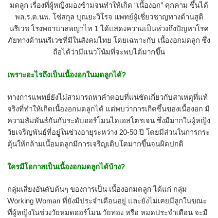
มดลูก เรื่องที่ผู้หญิงมองข้ามจนทำให้เกิด “เนื้องอก” คุกคาม ขึ้นได้
พล.ร.ต.นพ. โซ่สกุล บุณยะวิโรจ แพทย์ผู้เชี่ยวชาญทางด้านสูติ
นรีเวช โรงพยาบาลพญาไท 1 ได้แสดงความเป็นห่วงถึงปัญหาโรค
ภัยทางด้านนรีเวชที่มีในสังคมไทย โดยเฉพาะกับ เนื้องอกมดลูก ซึ่ง
ถือได้ว่ามีแนวโน้มที่จะพบได้มากขึ้น
เพราะอะไรถึงเป็นเนื้องอกในมดลูกได้?
ทางการแพทย์ยังไม่สามารถหาคำตอบที่แน่ชัดเกี่ยวกับสาเหตุที่แท้
จริงที่ทำให้เกิดเนื้องอกมดลูกได้ แต่พบว่าการเกิดขึ้นของเนื้องอก มี
ความสัมพันธ์กันกับระดับฮอร์โมนไดเอสโตรเจน ซึ่งมีมากในผู้หญิง
วัยเจริญพันธุ์ที่อยู่ในช่วงอายุระหว่าง 20-50 ปี โดยมีส่วนในการกระ
ตุ้นให้กล้ามเนื้อมดลูกมีการเจริญเติบโตมากขึ้นจนผิดปกติ
ใครมีโอกาสเป็นเนื้องอกมดลูกได้บ้าง?
กลุ่มเสี่ยงอันดับต้นๆ ของการเป็น เนื้องอกมดลูก ได้แก่ กลุ่ม
Working Woman ที่ยังมีประจำเดือนอยู่ และยังไม่เคยมีลูกในขณะ
ที่ผู้หญิงในช่วงวัยหมดฮอร์โมน วัยทอง หรือ หมดประจำเดือน จะมี