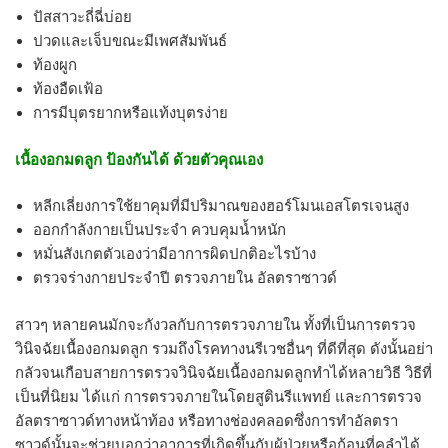
ปัสสาวะถี่ฉี่บ่อย
ปวดและเจ็บขณะมีเพศสัมพันธ์
ท้องผูก
ท้องอืดเฟ้อ
การมีบุตรยากหรือแท้งบุตรง่าย
เนื้องอกมดลูก ป้องกันได้ ด้วยตัวคุณเอง
หลีกเลี่ยงการใช้ยาคุมที่มีปริมาณของฮอร์โมนเอสโตรเจนสูง
ออกกำลังกายเป็นประจำ ควบคุมน้ำหนัก
หมั่นสังเกตตัวเองว่ามีอาการผิดปกติอะไรบ้าง
ตรวจร่างกายประจำปี ตรวจภายใน อัลตราซาวด์
สาวๆ หลายคนมักจะกังวลกับการตรวจภายใน ทั้งที่เป็นการตรวจ
วินิจฉัยเนื้องอกมดลูก รวมถึงโรคทางนรีเวชอื่นๆ ที่ดีที่สุด ดังนั้นอย่า
กลัวจนเกือบสายการตรวจวินิจฉัยเนื้องอกมดลูกทำได้หลายวิธี วิธีที่
เป็นที่นิยม ได้แก่ การตรวจภายในโดยสูตินรีแพทย์ และการตรวจ
อัลตราซาวด์ทางหน้าท้อง หรือทางช่องคลอดซึ่งการทำอัลตรา
ซาวด์นั้นจะช่วยบอกว่าอาการที่เกิดขึ้นกับผู้ป่วยหรือก้อนที่คลำได้